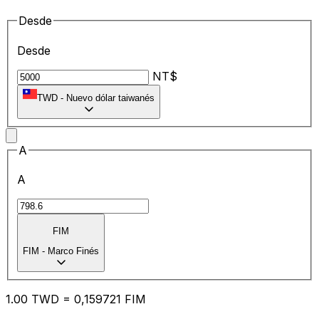
Desde
Desde
NT$
TWD
-
Nuevo dólar taiwanés
A
A
FIM
FIM
-
Marco Finés
1.00
TWD
=
0,
159721
FIM