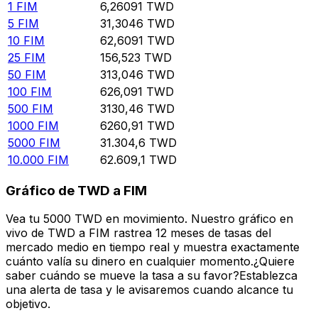
1
FIM
6,26091
TWD
5
FIM
31,3046
TWD
10
FIM
62,6091
TWD
25
FIM
156,523
TWD
50
FIM
313,046
TWD
100
FIM
626,091
TWD
500
FIM
3130,46
TWD
1000
FIM
6260,91
TWD
5000
FIM
31.304,6
TWD
10.000
FIM
62.609,1
TWD
Gráfico de TWD a FIM
Vea tu 5000 TWD en movimiento. Nuestro gráfico en
vivo de TWD a FIM rastrea 12 meses de tasas del
mercado medio en tiempo real y muestra exactamente
cuánto valía su dinero en cualquier momento.¿Quiere
saber cuándo se mueve la tasa a su favor?Establezca
una alerta de tasa y le avisaremos cuando alcance tu
objetivo.