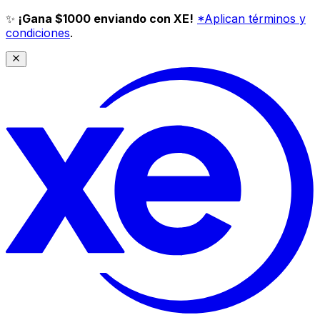
✨
¡Gana $1000 enviando con XE!
*Aplican términos y
condiciones
.