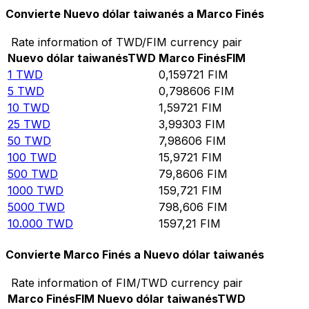
Convierte Nuevo dólar taiwanés a Marco Finés
Rate information of TWD/FIM currency pair
Nuevo dólar taiwanés
TWD
Marco Finés
FIM
1
TWD
0,159721
FIM
5
TWD
0,798606
FIM
10
TWD
1,59721
FIM
25
TWD
3,99303
FIM
50
TWD
7,98606
FIM
100
TWD
15,9721
FIM
500
TWD
79,8606
FIM
1000
TWD
159,721
FIM
5000
TWD
798,606
FIM
10.000
TWD
1597,21
FIM
Convierte Marco Finés a Nuevo dólar taiwanés
Rate information of FIM/TWD currency pair
Marco Finés
FIM
Nuevo dólar taiwanés
TWD