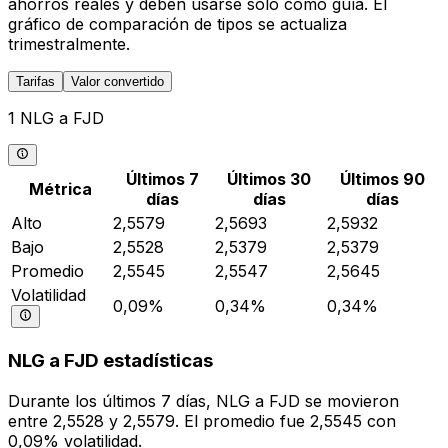
ahorros reales y deben usarse solo como guía. El
gráfico de comparación de tipos se actualiza
trimestralmente.
Tarifas
Valor convertido
1 NLG a FJD
Últimos 7
Últimos 30
Últimos 90
Métrica
días
días
días
Alto
2,5579
2,5693
2,5932
Bajo
2,5528
2,5379
2,5379
Promedio
2,5545
2,5547
2,5645
Volatilidad
0,09%
0,34%
0,34%
NLG a FJD estadísticas
Durante los últimos 7 días, NLG a FJD se movieron
entre 2,5528 y 2,5579. El promedio fue 2,5545 con
0,09% volatilidad.