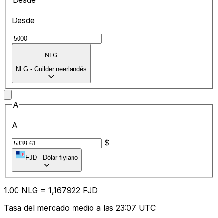
Desde
Desde
NLG
NLG
-
Guilder neerlandés
A
A
$
FJD
-
Dólar fiyiano
1.00
NLG
=
1,
167922
FJD
Tasa del mercado medio a las 23:07 UTC