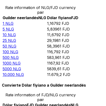
Rate information of NLG/FJD currency
pair
Guilder neerlandés
NLG
Dólar fiyiano
FJD
1
NLG
1,16792
FJD
5
NLG
5,83961
FJD
10
NLG
11,6792
FJD
25
NLG
29,1981
FJD
50
NLG
58,3961
FJD
100
NLG
116,792
FJD
500
NLG
583,961
FJD
1000
NLG
1167,92
FJD
5000
NLG
5839,61
FJD
10.000
NLG
11.679,2
FJD
Convierte Dólar fiyiano a Guilder neerlandés
Rate information of FJD/NLG currency
pair
Dólar fiyiano
FJD
Guilder neerlandés
NLG