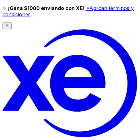
✨
¡Gana $1000 enviando con XE!
*Aplican términos y
condiciones
.