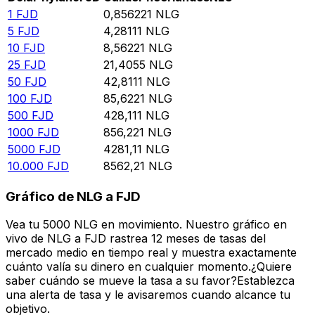
1
FJD
0,856221
NLG
5
FJD
4,28111
NLG
10
FJD
8,56221
NLG
25
FJD
21,4055
NLG
50
FJD
42,8111
NLG
100
FJD
85,6221
NLG
500
FJD
428,111
NLG
1000
FJD
856,221
NLG
5000
FJD
4281,11
NLG
10.000
FJD
8562,21
NLG
Gráfico de NLG a FJD
Vea tu 5000 NLG en movimiento. Nuestro gráfico en
vivo de NLG a FJD rastrea 12 meses de tasas del
mercado medio en tiempo real y muestra exactamente
cuánto valía su dinero en cualquier momento.¿Quiere
saber cuándo se mueve la tasa a su favor?Establezca
una alerta de tasa y le avisaremos cuando alcance tu
objetivo.