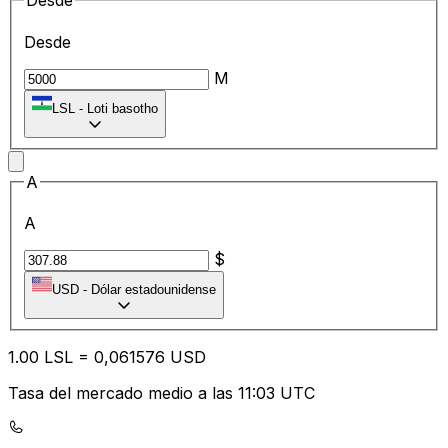
Desde
Desde
M
LSL
-
Loti basotho
A
A
$
USD
-
Dólar estadounidense
1.00
LSL
=
0,
061576
USD
Tasa del mercado medio a las 11:03 UTC