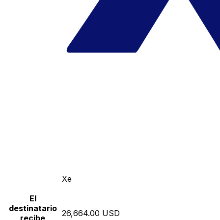
Xe
El
destinatario
26,664.00 USD
recibe