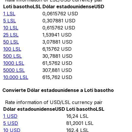
Loti basotho
LSL
Dólar estadounidense
USD
1
LSL
0,0615762
USD
5
LSL
0,307881
USD
10
LSL
0,615762
USD
25
LSL
1,53941
USD
50
LSL
3,07881
USD
100
LSL
6,15762
USD
500
LSL
30,7881
USD
1000
LSL
61,5762
USD
5000
LSL
307,881
USD
10.000
LSL
615,762
USD
Convierte Dólar estadounidense a Loti basotho
Rate information of USD/LSL currency pair
Dólar estadounidense
USD
Loti basotho
LSL
1
USD
16,24
LSL
5
USD
81,2001
LSL
10
USD
162,4
LSL