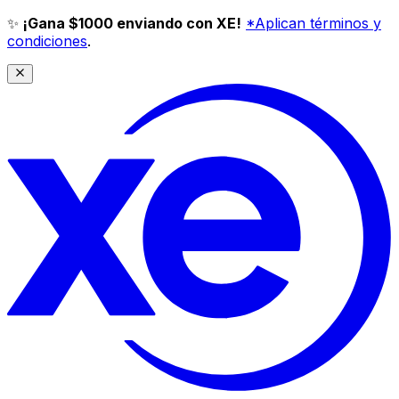
✨
¡Gana $1000 enviando con XE!
*Aplican términos y
condiciones
.