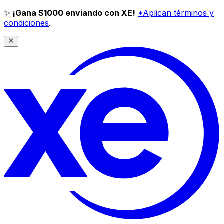
✨
¡Gana $1000 enviando con XE!
*Aplican términos y
condiciones
.