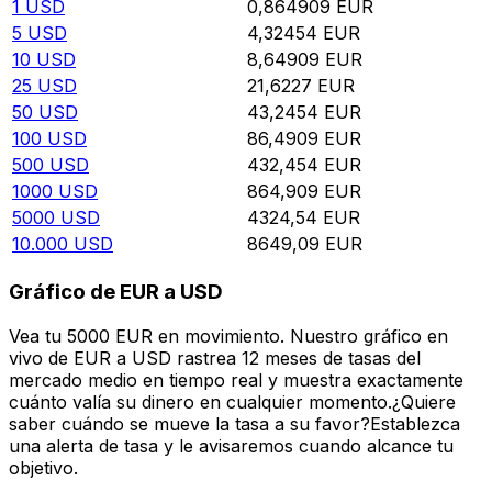
1
USD
0,864909
EUR
5
USD
4,32454
EUR
10
USD
8,64909
EUR
25
USD
21,6227
EUR
50
USD
43,2454
EUR
100
USD
86,4909
EUR
500
USD
432,454
EUR
1000
USD
864,909
EUR
5000
USD
4324,54
EUR
10.000
USD
8649,09
EUR
Gráfico de EUR a USD
Vea tu 5000 EUR en movimiento. Nuestro gráfico en
vivo de EUR a USD rastrea 12 meses de tasas del
mercado medio en tiempo real y muestra exactamente
cuánto valía su dinero en cualquier momento.¿Quiere
saber cuándo se mueve la tasa a su favor?Establezca
una alerta de tasa y le avisaremos cuando alcance tu
objetivo.