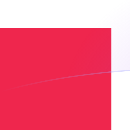
tipos de cambio de AMD a DKK hoy
Convierte Dram armenio a Corona danesa
Rate information of AMD/DKK currency
pair
Dram armenio
AMD
Corona danesa
DKK
1
AMD
0,0176604
DKK
5
AMD
0,0883019
DKK
10
AMD
0,176604
DKK
25
AMD
0,44151
DKK
50
AMD
0,883019
DKK
100
AMD
1,76604
DKK
500
AMD
8,83019
DKK
1000
AMD
17,6604
DKK
5000
AMD
88,3019
DKK
10.000
AMD
176,604
DKK