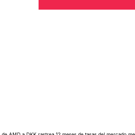
 de AMD a DKK rastrea 12 meses de tasas del mercado med