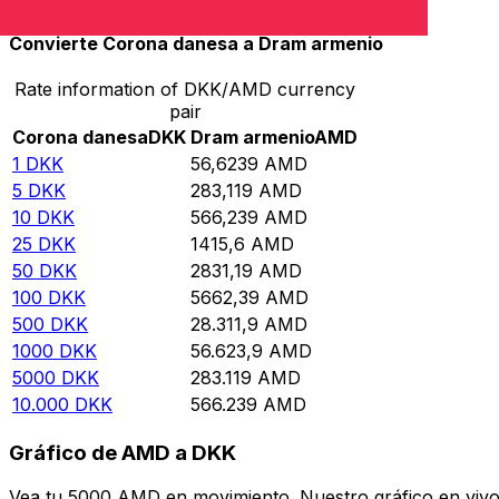
Convierte Corona danesa a Dram armenio
Rate information of DKK/AMD currency
pair
Corona danesa
DKK
Dram armenio
AMD
1
DKK
56,6239
AMD
5
DKK
283,119
AMD
10
DKK
566,239
AMD
25
DKK
1415,6
AMD
50
DKK
2831,19
AMD
100
DKK
5662,39
AMD
500
DKK
28.311,9
AMD
1000
DKK
56.623,9
AMD
5000
DKK
283.119
AMD
10.000
DKK
566.239
AMD
Gráfico de AMD a DKK
Vea tu 5000 AMD en movimiento. Nuestro gráfico en vivo