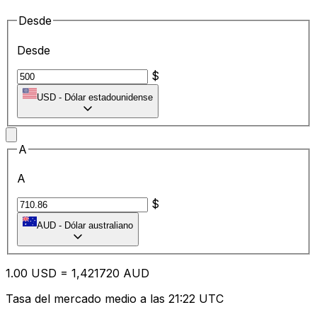
Desde
Desde
$
USD
-
Dólar estadounidense
A
A
$
AUD
-
Dólar australiano
1.00
USD
=
1,
421720
AUD
Tasa del mercado medio a las 21:22 UTC