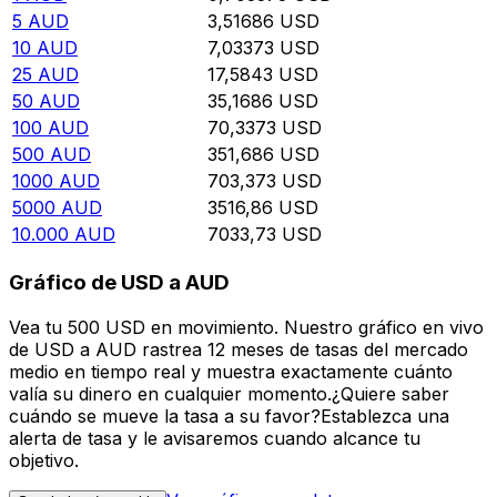
5
AUD
3,51686
USD
10
AUD
7,03373
USD
25
AUD
17,5843
USD
50
AUD
35,1686
USD
100
AUD
70,3373
USD
500
AUD
351,686
USD
1000
AUD
703,373
USD
5000
AUD
3516,86
USD
10.000
AUD
7033,73
USD
Gráfico de USD a AUD
Vea tu 500 USD en movimiento. Nuestro gráfico en vivo
de USD a AUD rastrea 12 meses de tasas del mercado
medio en tiempo real y muestra exactamente cuánto
valía su dinero en cualquier momento.¿Quiere saber
cuándo se mueve la tasa a su favor?Establezca una
alerta de tasa y le avisaremos cuando alcance tu
objetivo.