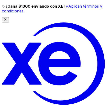
✨
¡Gana $1000 enviando con XE!
*Aplican términos y
condiciones
.