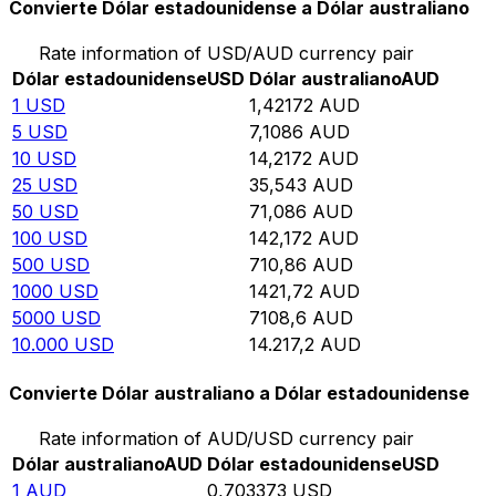
Convierte Dólar estadounidense a Dólar australiano
Rate information of USD/AUD currency pair
Dólar estadounidense
USD
Dólar australiano
AUD
1
USD
1,42172
AUD
5
USD
7,1086
AUD
10
USD
14,2172
AUD
25
USD
35,543
AUD
50
USD
71,086
AUD
100
USD
142,172
AUD
500
USD
710,86
AUD
1000
USD
1421,72
AUD
5000
USD
7108,6
AUD
10.000
USD
14.217,2
AUD
Convierte Dólar australiano a Dólar estadounidense
Rate information of AUD/USD currency pair
Dólar australiano
AUD
Dólar estadounidense
USD
1
AUD
0,703373
USD