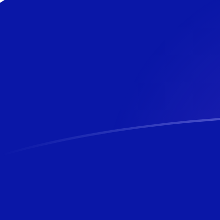
tipos de cambio de SVC a NZD hoy
Convierte Colón salvadoreño a Dólar neozelandés
Rate information of SVC/NZD currency pair
Colón salvadoreño
SVC
Dólar neozelandés
NZD
1
SVC
0,194258
NZD
5
SVC
0,971288
NZD
10
SVC
1,94258
NZD
25
SVC
4,85644
NZD
50
SVC
9,71288
NZD
100
SVC
19,4258
NZD
500
SVC
97,1288
NZD
1000
SVC
194,258
NZD
5000
SVC
971,288
NZD
10.000
SVC
1942,58
NZD