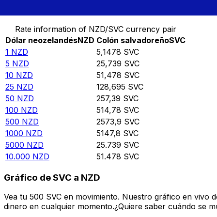
Convierte Dólar neozelandés a Colón salvadoreño
Rate information of NZD/SVC currency pair
Dólar neozelandés
NZD
Colón salvadoreño
SVC
1
NZD
5,1478
SVC
5
NZD
25,739
SVC
10
NZD
51,478
SVC
25
NZD
128,695
SVC
50
NZD
257,39
SVC
100
NZD
514,78
SVC
500
NZD
2573,9
SVC
1000
NZD
5147,8
SVC
5000
NZD
25.739
SVC
10.000
NZD
51.478
SVC
Gráfico de SVC a NZD
Vea tu 500 SVC en movimiento. Nuestro gráfico en vivo 
dinero en cualquier momento.¿Quiere saber cuándo se mue