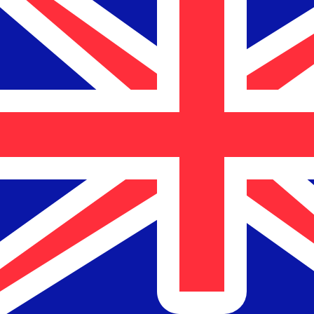
A
$
NZD
-
Dólar neozelandés
1.00
SVC
=
0,
194257
NZD
Tasa del mercado medio a las 12:20 UTC
Habla con un experto en divisas hoy.
Podemos superar las
Programar una llamada
Utilizamos el tipo de cambio medio del mercado para nue
para ver los tipos de cambio de envío
¿Sabías que puedes enviar dinero al extranjero con Xe?
Regístrate hoy mismo