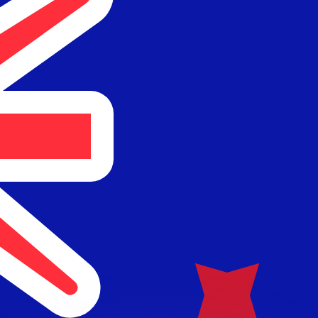
 tasas de los competidores.
stro convertidor. Esto es solo para fines informativos. No 