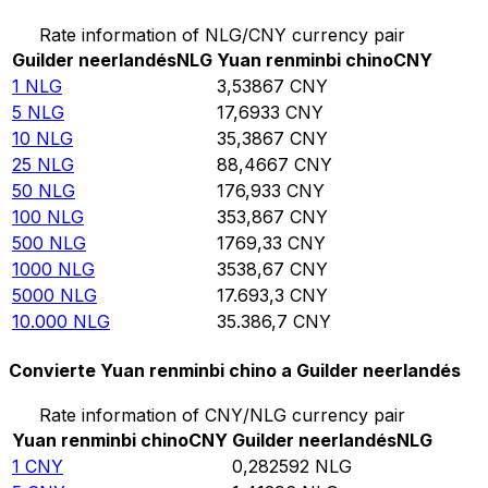
Rate information of NLG/CNY currency pair
Guilder neerlandés
NLG
Yuan renminbi chino
CNY
1
NLG
3,53867
CNY
5
NLG
17,6933
CNY
10
NLG
35,3867
CNY
25
NLG
88,4667
CNY
50
NLG
176,933
CNY
100
NLG
353,867
CNY
500
NLG
1769,33
CNY
1000
NLG
3538,67
CNY
5000
NLG
17.693,3
CNY
10.000
NLG
35.386,7
CNY
Convierte Yuan renminbi chino a Guilder neerlandés
Rate information of CNY/NLG currency pair
Yuan renminbi chino
CNY
Guilder neerlandés
NLG
1
CNY
0,282592
NLG