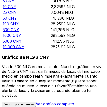
5
CNY
1,41296
NLG
10
CNY
2,82592
NLG
25
CNY
7,0648
NLG
50
CNY
14,1296
NLG
100
CNY
28,2592
NLG
500
CNY
141,296
NLG
1000
CNY
282,592
NLG
5000
CNY
1412,96
NLG
10.000
CNY
2825,92
NLG
Gráfico de NLG a CNY
Vea tu 500 NLG en movimiento. Nuestro gráfico en vivo
de NLG a CNY rastrea 12 meses de tasas del mercado
medio en tiempo real y muestra exactamente cuánto
valía su dinero en cualquier momento.¿Quiere saber
cuándo se mueve la tasa a su favor?Establezca una
alerta de tasa y le avisaremos cuando alcance tu
objetivo.
Ver gráfico completo
Seguir tipo de cambio