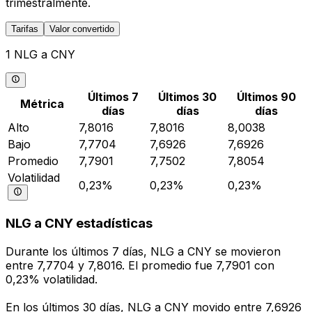
trimestralmente.
Tarifas
Valor convertido
1 NLG a CNY
Últimos 7
Últimos 30
Últimos 90
Métrica
días
días
días
Alto
7,8016
7,8016
8,0038
Bajo
7,7704
7,6926
7,6926
Promedio
7,7901
7,7502
7,8054
Volatilidad
0,23%
0,23%
0,23%
NLG a CNY estadísticas
Durante los últimos 7 días, NLG a CNY se movieron
entre 7,7704 y 7,8016. El promedio fue 7,7901 con
0,23% volatilidad.
En los últimos 30 días, NLG a CNY movido entre 7,6926