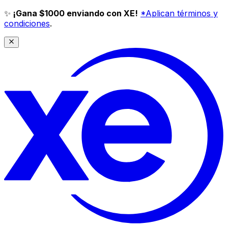
✨
¡Gana $1000 enviando con XE!
*Aplican términos y
condiciones
.