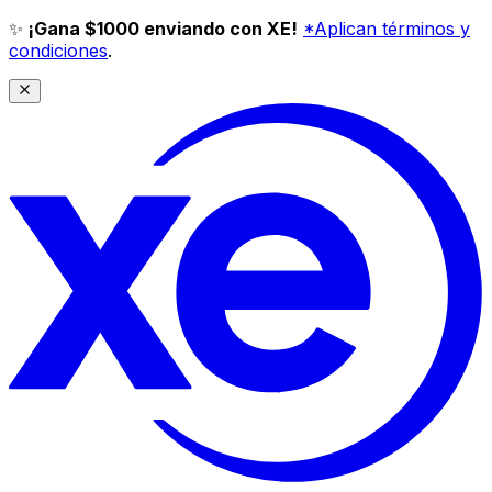
✨
¡Gana $1000 enviando con XE!
*Aplican términos y
condiciones
.