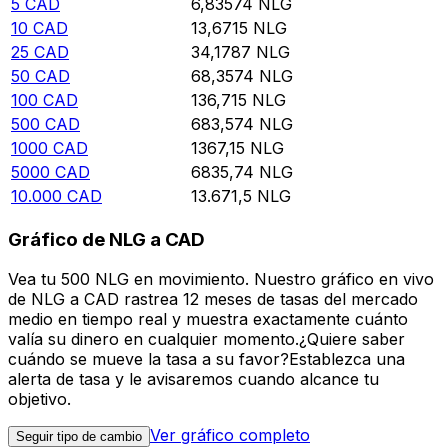
5
CAD
6,83574
NLG
10
CAD
13,6715
NLG
25
CAD
34,1787
NLG
50
CAD
68,3574
NLG
100
CAD
136,715
NLG
500
CAD
683,574
NLG
1000
CAD
1367,15
NLG
5000
CAD
6835,74
NLG
10.000
CAD
13.671,5
NLG
Gráfico de NLG a CAD
Vea tu 500 NLG en movimiento. Nuestro gráfico en vivo
de NLG a CAD rastrea 12 meses de tasas del mercado
medio en tiempo real y muestra exactamente cuánto
valía su dinero en cualquier momento.¿Quiere saber
cuándo se mueve la tasa a su favor?Establezca una
alerta de tasa y le avisaremos cuando alcance tu
objetivo.
Ver gráfico completo
Seguir tipo de cambio