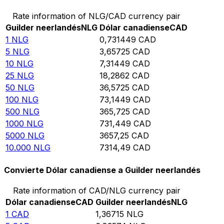
Rate information of NLG/CAD currency pair
Guilder neerlandés
NLG
Dólar canadiense
CAD
1
NLG
0,731449
CAD
5
NLG
3,65725
CAD
10
NLG
7,31449
CAD
25
NLG
18,2862
CAD
50
NLG
36,5725
CAD
100
NLG
73,1449
CAD
500
NLG
365,725
CAD
1000
NLG
731,449
CAD
5000
NLG
3657,25
CAD
10.000
NLG
7314,49
CAD
Convierte Dólar canadiense a Guilder neerlandés
Rate information of CAD/NLG currency pair
Dólar canadiense
CAD
Guilder neerlandés
NLG
1
CAD
1,36715
NLG