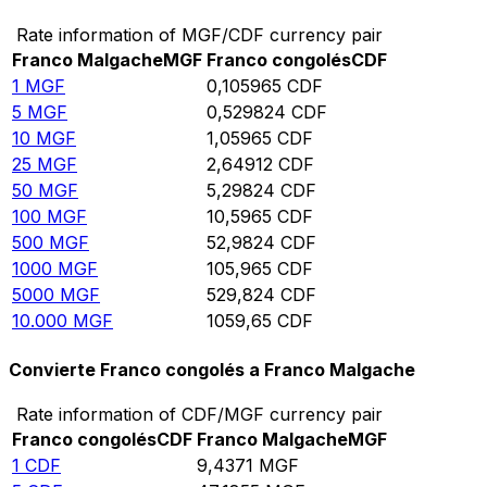
Rate information of MGF/CDF currency pair
Franco Malgache
MGF
Franco congolés
CDF
1
MGF
0,105965
CDF
5
MGF
0,529824
CDF
10
MGF
1,05965
CDF
25
MGF
2,64912
CDF
50
MGF
5,29824
CDF
100
MGF
10,5965
CDF
500
MGF
52,9824
CDF
1000
MGF
105,965
CDF
5000
MGF
529,824
CDF
10.000
MGF
1059,65
CDF
Convierte Franco congolés a Franco Malgache
Rate information of CDF/MGF currency pair
Franco congolés
CDF
Franco Malgache
MGF
1
CDF
9,4371
MGF