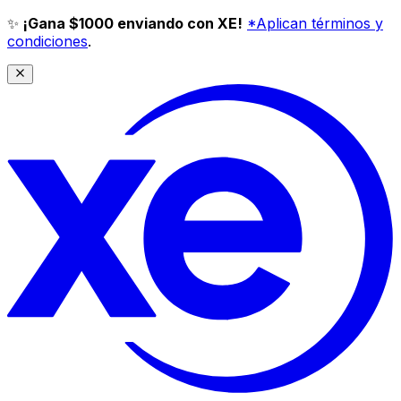
✨
¡Gana $1000 enviando con XE!
*Aplican términos y
condiciones
.