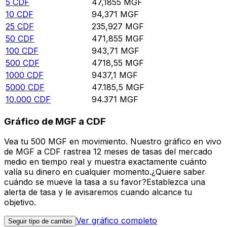
5
CDF
47,1855
MGF
10
CDF
94,371
MGF
25
CDF
235,927
MGF
50
CDF
471,855
MGF
100
CDF
943,71
MGF
500
CDF
4718,55
MGF
1000
CDF
9437,1
MGF
5000
CDF
47.185,5
MGF
10.000
CDF
94.371
MGF
Gráfico de MGF a CDF
Vea tu 500 MGF en movimiento. Nuestro gráfico en vivo
de MGF a CDF rastrea 12 meses de tasas del mercado
medio en tiempo real y muestra exactamente cuánto
valía su dinero en cualquier momento.¿Quiere saber
cuándo se mueve la tasa a su favor?Establezca una
alerta de tasa y le avisaremos cuando alcance tu
objetivo.
Ver gráfico completo
Seguir tipo de cambio