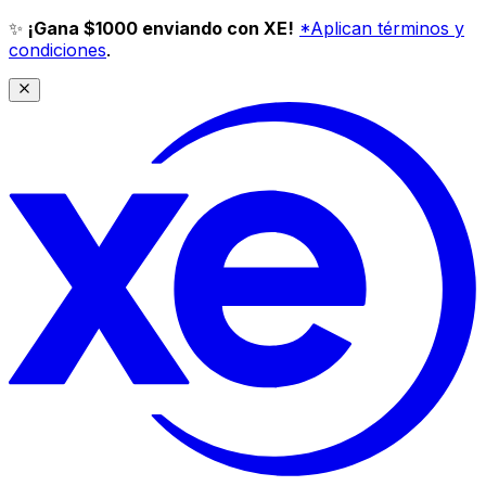
✨
¡Gana $1000 enviando con XE!
*Aplican términos y
condiciones
.