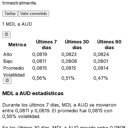
trimestralmente.
Tarifas
Valor convertido
1 MDL a AUD
Últimos 7
Últimos 30
Últimos 90
Métrica
días
días
días
Alto
0,0819
0,0823
0,0824
Bajo
0,0811
0,0808
0,0801
Promedio
0,0815
0,0815
0,0814
Volatilidad
0,56%
0,51%
0,47%
MDL a AUD estadísticas
Durante los últimos 7 días, MDL a AUD se movieron
entre 0,0811 y 0,0819. El promedio fue 0,0815 con
0,56% volatilidad.
En los últimos 30 días, MDL a AUD movido entre 0,0808