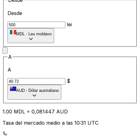
Desde
Desde
lei
MDL
-
Leu moldavo
A
A
$
AUD
-
Dólar australiano
1.00
MDL
=
0,
081447
AUD
Tasa del mercado medio a las 10:31 UTC