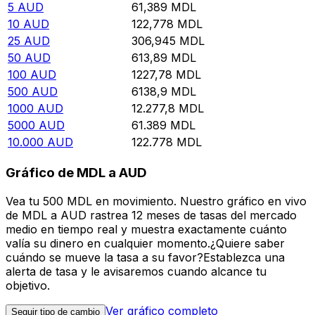
5
AUD
61,389
MDL
10
AUD
122,778
MDL
25
AUD
306,945
MDL
50
AUD
613,89
MDL
100
AUD
1227,78
MDL
500
AUD
6138,9
MDL
1000
AUD
12.277,8
MDL
5000
AUD
61.389
MDL
10.000
AUD
122.778
MDL
Gráfico de MDL a AUD
Vea tu 500 MDL en movimiento. Nuestro gráfico en vivo
de MDL a AUD rastrea 12 meses de tasas del mercado
medio en tiempo real y muestra exactamente cuánto
valía su dinero en cualquier momento.¿Quiere saber
cuándo se mueve la tasa a su favor?Establezca una
alerta de tasa y le avisaremos cuando alcance tu
objetivo.
Ver gráfico completo
Seguir tipo de cambio