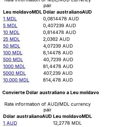
pair
Leu moldavo
MDL
Dólar australiano
AUD
1
MDL
0,0814478
AUD
5
MDL
0,407239
AUD
10
MDL
0,814478
AUD
25
MDL
2,0362
AUD
50
MDL
4,07239
AUD
100
MDL
8,14478
AUD
500
MDL
40,7239
AUD
1000
MDL
81,4478
AUD
5000
MDL
407,239
AUD
10.000
MDL
814,478
AUD
Convierte Dólar australiano a Leu moldavo
Rate information of AUD/MDL currency
pair
Dólar australiano
AUD
Leu moldavo
MDL
1
AUD
12,2778
MDL