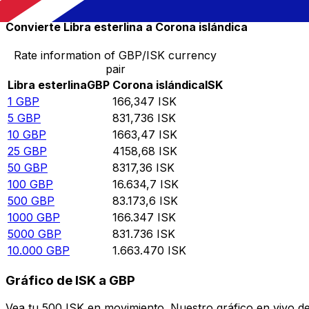
Convierte Libra esterlina a Corona islándica
Rate information of GBP/ISK currency
pair
Libra esterlina
GBP
Corona islándica
ISK
1
GBP
166,347
ISK
5
GBP
831,736
ISK
10
GBP
1663,47
ISK
25
GBP
4158,68
ISK
50
GBP
8317,36
ISK
100
GBP
16.634,7
ISK
500
GBP
83.173,6
ISK
1000
GBP
166.347
ISK
5000
GBP
831.736
ISK
10.000
GBP
1.663.470
ISK
Gráfico de ISK a GBP
Vea tu 500 ISK en movimiento. Nuestro gráfico en vivo d