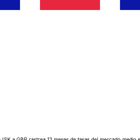
e ISK a GBP rastrea 12 meses de tasas del mercado medio 