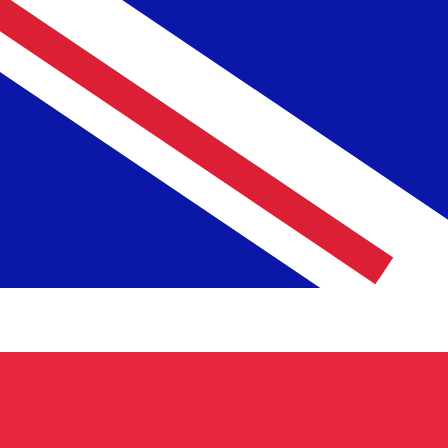
A
£
GBP
-
Libra esterlina
1.00
ISK
=
0,
006011
GBP
Tasa del mercado medio a las 12:28 UTC
Habla con un experto en divisas hoy.
Podemos superar las
Programar una llamada
Utilizamos el tipo de cambio medio del mercado para nue
para ver los tipos de cambio de envío
¿Sabías que puedes enviar dinero al extranjero con Xe?
Regístrate hoy mismo