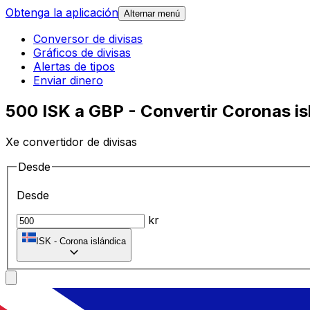
Obtenga la aplicación
Alternar menú
Conversor de divisas
Gráficos de divisas
Alertas de tipos
Enviar dinero
500 ISK a GBP - Convertir Coronas isl
Xe convertidor de divisas
Desde
Desde
kr
ISK
-
Corona islándica
A