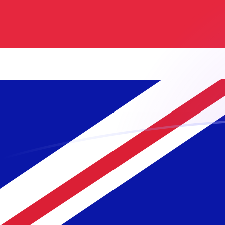
tipos de cambio de ISK a GBP hoy
Convierte Corona islándica a Libra esterlina
Rate information of ISK/GBP currency
pair
Corona islándica
ISK
Libra esterlina
GBP
1
ISK
0,00601152
GBP
5
ISK
0,0300576
GBP
10
ISK
0,0601152
GBP
25
ISK
0,150288
GBP
50
ISK
0,300576
GBP
100
ISK
0,601152
GBP
500
ISK
3,00576
GBP
1000
ISK
6,01152
GBP
5000
ISK
30,0576
GBP
10.000
ISK
60,1152
GBP