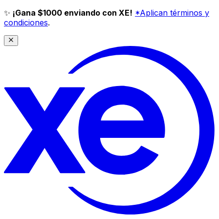
✨
¡Gana $1000 enviando con XE!
*Aplican términos y
condiciones
.