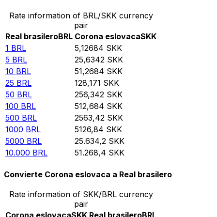
Rate information of BRL/SKK currency
pair
Real brasilero
BRL
Corona eslovaca
SKK
1
BRL
5,12684
SKK
5
BRL
25,6342
SKK
10
BRL
51,2684
SKK
25
BRL
128,171
SKK
50
BRL
256,342
SKK
100
BRL
512,684
SKK
500
BRL
2563,42
SKK
1000
BRL
5126,84
SKK
5000
BRL
25.634,2
SKK
10.000
BRL
51.268,4
SKK
Convierte Corona eslovaca a Real brasilero
Rate information of SKK/BRL currency
pair
Corona eslovaca
SKK
Real brasilero
BRL