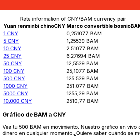
Convierte Yuan renminbi chino a Marco convertible bo
Rate information of CNY/BAM currency pair
Yuan renminbi chino
CNY
Marco convertible bosnio
BA
1
CNY
0,251077
BAM
5
CNY
1,25539
BAM
10
CNY
2,51077
BAM
25
CNY
6,27694
BAM
50
CNY
12,5539
BAM
100
CNY
25,1077
BAM
500
CNY
125,539
BAM
1000
CNY
251,077
BAM
5000
CNY
1255,39
BAM
10.000
CNY
2510,77
BAM
Gráfico de BAM a CNY
Vea tu 500 BAM en movimiento. Nuestro gráfico en vivo 
dinero en cualquier momento.¿Quiere saber cuándo se mue