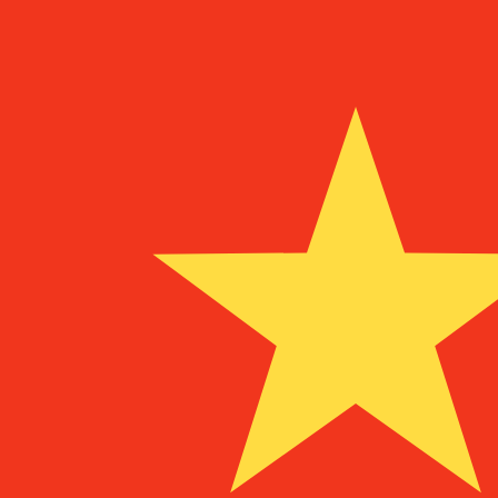
A
¥
CNY
-
Yuan renminbi chino
1.00
BAM
=
3,
982835
CNY
Tasa del mercado medio a las 9:31 UTC
Habla con un experto en divisas hoy.
Podemos superar las
Programar una llamada
Utilizamos el tipo de cambio medio del mercado para nue
para ver los tipos de cambio de envío
¿Sabías que puedes enviar dinero al extranjero con Xe?
Regístrate hoy mismo