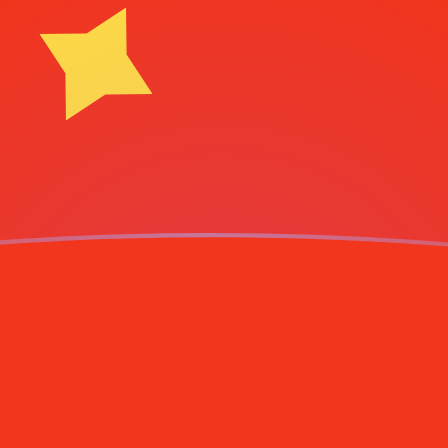
hino
Y