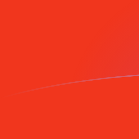
tipos de cambio de BAM a CNY hoy
Convierte Marco convertible bosnio a Yuan renminbi c
Rate information of BAM/CNY currency pair
Marco convertible bosnio
BAM
Yuan renminbi chino
CN
1
BAM
3,98284
CNY
5
BAM
19,9142
CNY
10
BAM
39,8284
CNY
25
BAM
99,5709
CNY
50
BAM
199,142
CNY
100
BAM
398,284
CNY
500
BAM
1991,42
CNY
1000
BAM
3982,84
CNY
5000
BAM
19.914,2
CNY
10.000
BAM
39.828,4
CNY