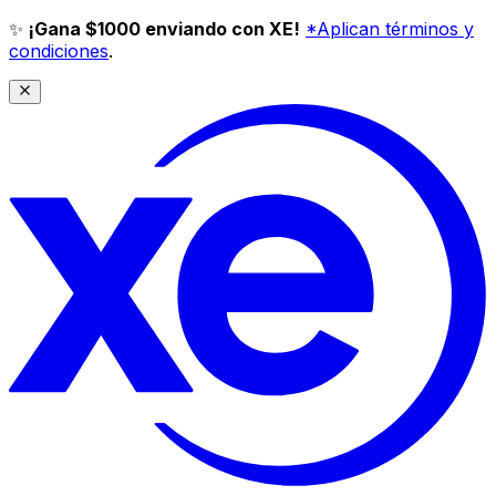
✨
¡Gana $1000 enviando con XE!
*Aplican términos y
condiciones
.