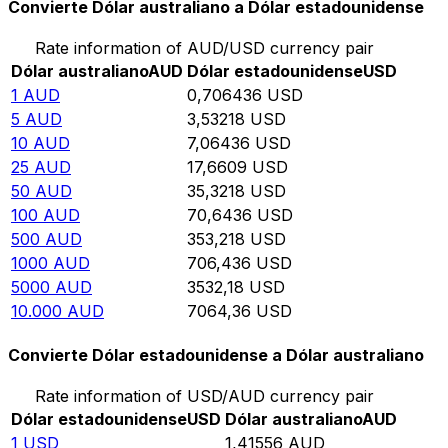
Convierte Dólar australiano a Dólar estadounidense
Rate information of AUD/USD currency pair
Dólar australiano
AUD
Dólar estadounidense
USD
1
AUD
0,706436
USD
5
AUD
3,53218
USD
10
AUD
7,06436
USD
25
AUD
17,6609
USD
50
AUD
35,3218
USD
100
AUD
70,6436
USD
500
AUD
353,218
USD
1000
AUD
706,436
USD
5000
AUD
3532,18
USD
10.000
AUD
7064,36
USD
Convierte Dólar estadounidense a Dólar australiano
Rate information of USD/AUD currency pair
Dólar estadounidense
USD
Dólar australiano
AUD
1
USD
1,41556
AUD