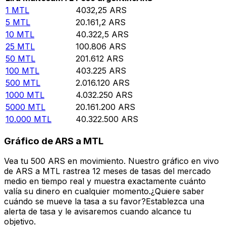
1
MTL
4032,25
ARS
5
MTL
20.161,2
ARS
10
MTL
40.322,5
ARS
25
MTL
100.806
ARS
50
MTL
201.612
ARS
100
MTL
403.225
ARS
500
MTL
2.016.120
ARS
1000
MTL
4.032.250
ARS
5000
MTL
20.161.200
ARS
10.000
MTL
40.322.500
ARS
Gráfico de ARS a MTL
Vea tu 500 ARS en movimiento. Nuestro gráfico en vivo
de ARS a MTL rastrea 12 meses de tasas del mercado
medio en tiempo real y muestra exactamente cuánto
valía su dinero en cualquier momento.¿Quiere saber
cuándo se mueve la tasa a su favor?Establezca una
alerta de tasa y le avisaremos cuando alcance tu
objetivo.