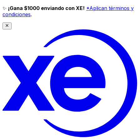
✨
¡Gana $1000 enviando con XE!
*Aplican términos y
condiciones
.