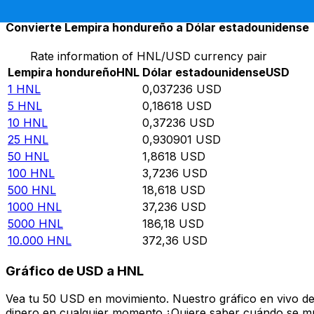
Convierte Lempira hondureño a Dólar estadounidense
Rate information of HNL/USD currency pair
Lempira hondureño
HNL
Dólar estadounidense
USD
1
HNL
0,037236
USD
5
HNL
0,18618
USD
10
HNL
0,37236
USD
25
HNL
0,930901
USD
50
HNL
1,8618
USD
100
HNL
3,7236
USD
500
HNL
18,618
USD
1000
HNL
37,236
USD
5000
HNL
186,18
USD
10.000
HNL
372,36
USD
Gráfico de USD a HNL
Vea tu 50 USD en movimiento. Nuestro gráfico en vivo d
dinero en cualquier momento.¿Quiere saber cuándo se mue