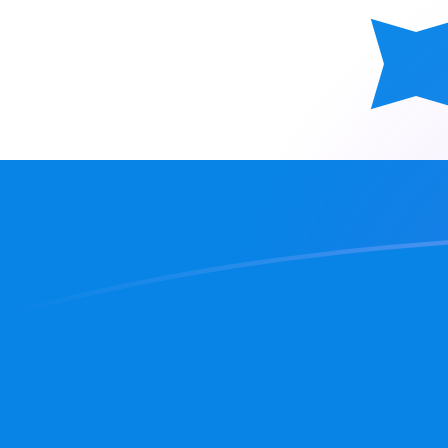
tipos de cambio de USD a HNL hoy
Convierte Dólar estadounidense a Lempira hondureño
Rate information of USD/HNL currency pair
Dólar estadounidense
USD
Lempira hondureño
HNL
1
USD
26,8557
HNL
5
USD
134,279
HNL
10
USD
268,557
HNL
25
USD
671,393
HNL
50
USD
1342,79
HNL
100
USD
2685,57
HNL
500
USD
13.427,9
HNL
1000
USD
26.855,7
HNL
5000
USD
134.279
HNL
10.000
USD
268.557
HNL