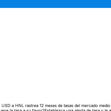
e USD a HNL rastrea 12 meses de tasas del mercado medio 
ve la tasa a su favor?Establezca una alerta de tasa y le 