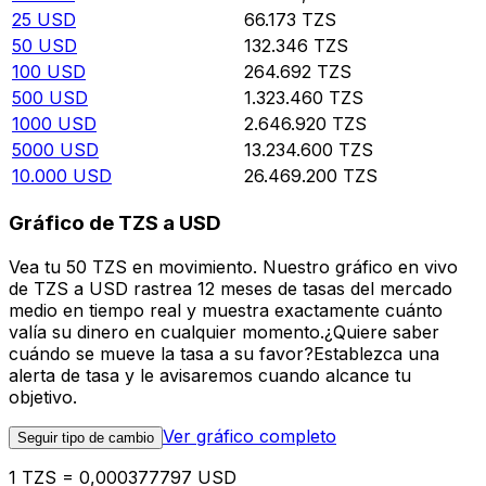
25
USD
66.173
TZS
50
USD
132.346
TZS
100
USD
264.692
TZS
500
USD
1.323.460
TZS
1000
USD
2.646.920
TZS
5000
USD
13.234.600
TZS
10.000
USD
26.469.200
TZS
Gráfico de TZS a USD
Vea tu 50 TZS en movimiento. Nuestro gráfico en vivo
de TZS a USD rastrea 12 meses de tasas del mercado
medio en tiempo real y muestra exactamente cuánto
valía su dinero en cualquier momento.¿Quiere saber
cuándo se mueve la tasa a su favor?Establezca una
alerta de tasa y le avisaremos cuando alcance tu
objetivo.
Ver gráfico completo
Seguir tipo de cambio
1 TZS = 0,000377797 USD