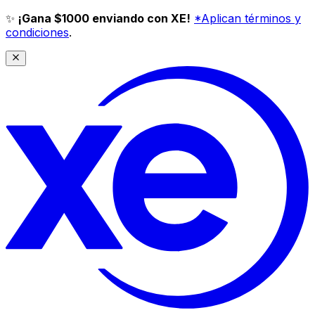
✨
¡Gana $1000 enviando con XE!
*Aplican términos y
condiciones
.