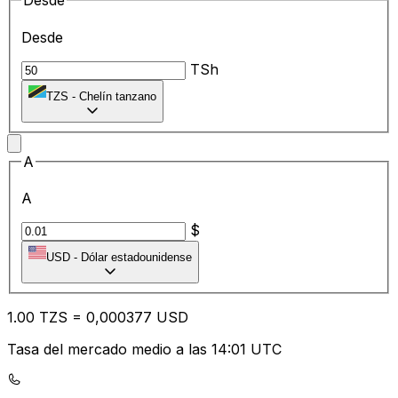
Desde
Desde
TSh
TZS
-
Chelín tanzano
A
A
$
USD
-
Dólar estadounidense
1.00
TZS
=
0,
000377
USD
Tasa del mercado medio a las 14:01 UTC