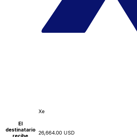
Xe
El
destinatario
26,664.00 USD
recibe