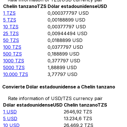
Chelín tanzano
TZS
Dólar estadounidense
USD
1
TZS
0,000377797
USD
5
TZS
0,00188899
USD
10
TZS
0,00377797
USD
25
TZS
0,00944494
USD
50
TZS
0,0188899
USD
100
TZS
0,0377797
USD
500
TZS
0,188899
USD
1000
TZS
0,377797
USD
5000
TZS
1,88899
USD
10.000
TZS
3,77797
USD
Convierte Dólar estadounidense a Chelín tanzano
Rate information of USD/TZS currency pair
Dólar estadounidense
USD
Chelín tanzano
TZS
1
USD
2646,92
TZS
5
USD
13.234,6
TZS
10
USD
26.469,2
TZS