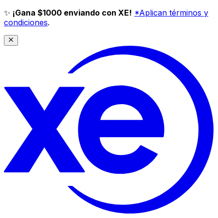
✨
¡Gana $1000 enviando con XE!
*Aplican términos y
condiciones
.