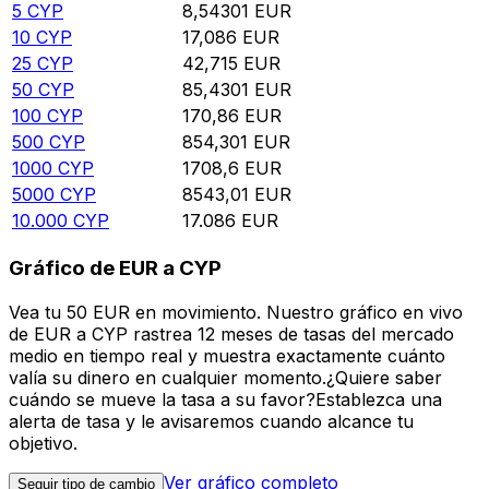
5
CYP
8,54301
EUR
10
CYP
17,086
EUR
25
CYP
42,715
EUR
50
CYP
85,4301
EUR
100
CYP
170,86
EUR
500
CYP
854,301
EUR
1000
CYP
1708,6
EUR
5000
CYP
8543,01
EUR
10.000
CYP
17.086
EUR
Gráfico de EUR a CYP
Vea tu 50 EUR en movimiento. Nuestro gráfico en vivo
de EUR a CYP rastrea 12 meses de tasas del mercado
medio en tiempo real y muestra exactamente cuánto
valía su dinero en cualquier momento.¿Quiere saber
cuándo se mueve la tasa a su favor?Establezca una
alerta de tasa y le avisaremos cuando alcance tu
objetivo.
Ver gráfico completo
Seguir tipo de cambio