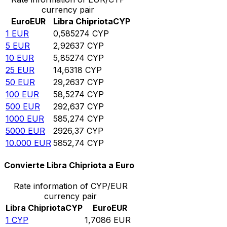
currency pair
Euro
EUR
Libra Chipriota
CYP
1
EUR
0,585274
CYP
5
EUR
2,92637
CYP
10
EUR
5,85274
CYP
25
EUR
14,6318
CYP
50
EUR
29,2637
CYP
100
EUR
58,5274
CYP
500
EUR
292,637
CYP
1000
EUR
585,274
CYP
5000
EUR
2926,37
CYP
10.000
EUR
5852,74
CYP
Convierte Libra Chipriota a Euro
Rate information of CYP/EUR
currency pair
Libra Chipriota
CYP
Euro
EUR
1
CYP
1,7086
EUR