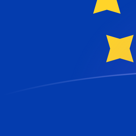
tipos de cambio de CRC a EUR hoy
Convierte Colón costarricense a Euro
Rate information of CRC/EUR currency pair
Colón costarricense
CRC
Euro
EUR
1
CRC
0,00190527
EUR
5
CRC
0,00952633
EUR
10
CRC
0,0190527
EUR
25
CRC
0,0476316
EUR
50
CRC
0,0952633
EUR
100
CRC
0,190527
EUR
500
CRC
0,952633
EUR
1000
CRC
1,90527
EUR
5000
CRC
9,52633
EUR
10.000
CRC
19,0527
EUR