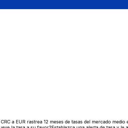
 CRC a EUR rastrea 12 meses de tasas del mercado medio e
ve la tasa a su favor?Establezca una alerta de tasa y le 