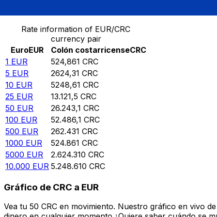
Convierte Euro a Colón costarricense
Rate information of EUR/CRC
currency pair
Euro
EUR
Colón costarricense
CRC
1
EUR
524,861
CRC
5
EUR
2624,31
CRC
10
EUR
5248,61
CRC
25
EUR
13.121,5
CRC
50
EUR
26.243,1
CRC
100
EUR
52.486,1
CRC
500
EUR
262.431
CRC
1000
EUR
524.861
CRC
5000
EUR
2.624.310
CRC
10.000
EUR
5.248.610
CRC
Gráfico de CRC a EUR
Vea tu 50 CRC en movimiento. Nuestro gráfico en vivo de
dinero en cualquier momento.¿Quiere saber cuándo se mue