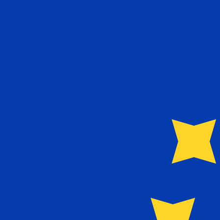
A
€
EUR
-
Euro
1.00
CRC
=
0,
001905
EUR
Tasa del mercado medio a las 13:51 UTC
Habla con un experto en divisas hoy.
Podemos superar las
Programar una llamada
Utilizamos el tipo de cambio medio del mercado para nue
para ver los tipos de cambio de envío
¿Sabías que puedes enviar dinero al extranjero con Xe?
Regístrate hoy mismo