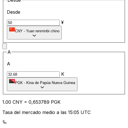
Desde
Desde
¥
CNY
-
Yuan renminbi chino
A
A
K
PGK
-
Kina de Papúa Nueva Guinea
1.00
CNY
=
0,
653789
PGK
Tasa del mercado medio a las 15:05 UTC