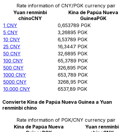
Rate information of CNY/PGK currency pair
Yuan renminbi
Kina de Papúa Nueva
chino
CNY
Guinea
PGK
1
CNY
0,653789
PGK
5
CNY
3,26895
PGK
10
CNY
6,53789
PGK
25
CNY
16,3447
PGK
50
CNY
32,6895
PGK
100
CNY
65,3789
PGK
500
CNY
326,895
PGK
1000
CNY
653,789
PGK
5000
CNY
3268,95
PGK
10.000
CNY
6537,89
PGK
Convierte Kina de Papúa Nueva Guinea a Yuan
renminbi chino
Rate information of PGK/CNY currency pair
Kina de Papúa Nueva
Yuan renminbi