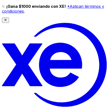
✨
¡Gana $1000 enviando con XE!
*Aplican términos y
condiciones
.