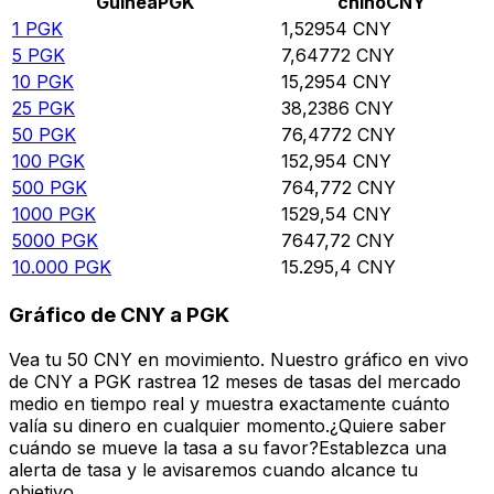
Guinea
PGK
chino
CNY
1
PGK
1,52954
CNY
5
PGK
7,64772
CNY
10
PGK
15,2954
CNY
25
PGK
38,2386
CNY
50
PGK
76,4772
CNY
100
PGK
152,954
CNY
500
PGK
764,772
CNY
1000
PGK
1529,54
CNY
5000
PGK
7647,72
CNY
10.000
PGK
15.295,4
CNY
Gráfico de CNY a PGK
Vea tu 50 CNY en movimiento. Nuestro gráfico en vivo
de CNY a PGK rastrea 12 meses de tasas del mercado
medio en tiempo real y muestra exactamente cuánto
valía su dinero en cualquier momento.¿Quiere saber
cuándo se mueve la tasa a su favor?Establezca una
alerta de tasa y le avisaremos cuando alcance tu
objetivo.