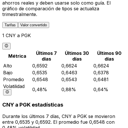
ahorros reales y deben usarse solo como guía. El
gráfico de comparación de tipos se actualiza
trimestralmente.
Tarifas
Valor convertido
1 CNY a PGK
Últimos 7
Últimos 30
Últimos 90
Métrica
días
días
días
Alto
0,6592
0,6624
0,6624
Bajo
0,6535
0,6463
0,6378
Promedio
0,6548
0,6543
0,6481
Volatilidad
0,48%
0,88%
0,64%
CNY a PGK estadísticas
Durante los últimos 7 días, CNY a PGK se movieron
entre 0,6535 y 0,6592. El promedio fue 0,6548 con
0,48% volatilidad.