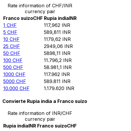
Rate information of CHF/INR
currency pair
Franco suizo
CHF
Rupia india
INR
1
CHF
117,962
INR
5
CHF
589,811
INR
10
CHF
1179,62
INR
25
CHF
2949,06
INR
50
CHF
5898,11
INR
100
CHF
11.796,2
INR
500
CHF
58.981,1
INR
1000
CHF
117.962
INR
5000
CHF
589.811
INR
10.000
CHF
1.179.620
INR
Convierte Rupia india a Franco suizo
Rate information of INR/CHF
currency pair
Rupia india
INR
Franco suizo
CHF