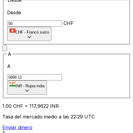
Desde
Desde
CHF
CHF
-
Franco suizo
A
A
₹
INR
-
Rupia india
1.00
CHF
=
11
7,9622
INR
Tasa del mercado medio a las 22:29 UTC
Enviar dinero