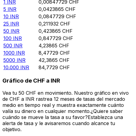
1
INR
0,00847729
CHF
5
INR
0,0423865
CHF
10
INR
0,0847729
CHF
25
INR
0,211932
CHF
50
INR
0,423865
CHF
100
INR
0,847729
CHF
500
INR
4,23865
CHF
1000
INR
8,47729
CHF
5000
INR
42,3865
CHF
10.000
INR
84,7729
CHF
Gráfico de CHF a INR
Vea tu 50 CHF en movimiento. Nuestro gráfico en vivo
de CHF a INR rastrea 12 meses de tasas del mercado
medio en tiempo real y muestra exactamente cuánto
valía su dinero en cualquier momento.¿Quiere saber
cuándo se mueve la tasa a su favor?Establezca una
alerta de tasa y le avisaremos cuando alcance tu
objetivo.