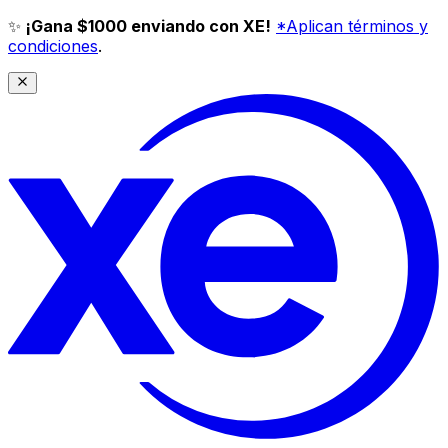
✨
¡Gana $1000 enviando con XE!
*Aplican términos y
condiciones
.