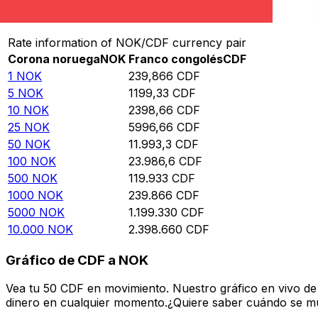
Convierte Corona noruega a Franco congolés
Rate information of NOK/CDF currency pair
Corona noruega
NOK
Franco congolés
CDF
1
NOK
239,866
CDF
5
NOK
1199,33
CDF
10
NOK
2398,66
CDF
25
NOK
5996,66
CDF
50
NOK
11.993,3
CDF
100
NOK
23.986,6
CDF
500
NOK
119.933
CDF
1000
NOK
239.866
CDF
5000
NOK
1.199.330
CDF
10.000
NOK
2.398.660
CDF
Gráfico de CDF a NOK
Vea tu 50 CDF en movimiento. Nuestro gráfico en vivo d
dinero en cualquier momento.¿Quiere saber cuándo se mue