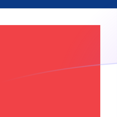
tipos de cambio de CDF a NOK hoy
Convierte Franco congolés a Corona noruega
Rate information of CDF/NOK currency pair
Franco congolés
CDF
Corona noruega
NOK
1
CDF
0,00416899
NOK
5
CDF
0,0208449
NOK
10
CDF
0,0416899
NOK
25
CDF
0,104225
NOK
50
CDF
0,208449
NOK
100
CDF
0,416899
NOK
500
CDF
2,08449
NOK
1000
CDF
4,16899
NOK
5000
CDF
20,8449
NOK
10.000
CDF
41,6899
NOK