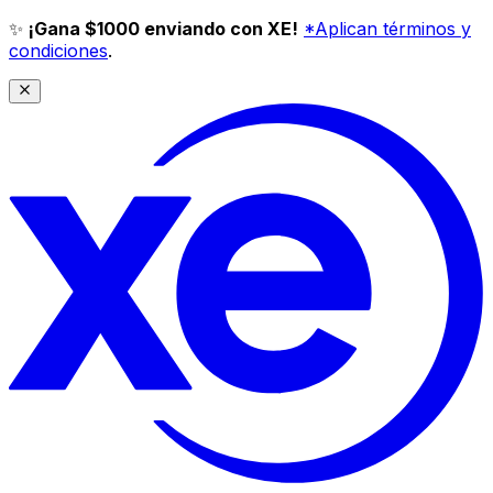
✨
¡Gana $1000 enviando con XE!
*Aplican términos y
condiciones
.