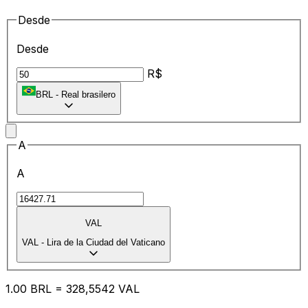
Desde
Desde
R$
BRL
-
Real brasilero
A
A
VAL
VAL
-
Lira de la Ciudad del Vaticano
1.00
BRL
=
32
8,5542
VAL