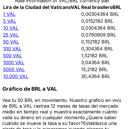
Rate information of VAL/BRL currency pair
Lira de la Ciudad del Vaticano
VAL
Real brasilero
BRL
1
VAL
0,00304364
BRL
5
VAL
0,0152182
BRL
10
VAL
0,0304364
BRL
25
VAL
0,0760909
BRL
50
VAL
0,152182
BRL
100
VAL
0,304364
BRL
500
VAL
1,52182
BRL
1000
VAL
3,04364
BRL
5000
VAL
15,2182
BRL
10.000
VAL
30,4364
BRL
Gráfico de BRL a VAL
Vea tu 50 BRL en movimiento. Nuestro gráfico en vivo
de BRL a VAL rastrea 12 meses de tasas del mercado
medio en tiempo real y muestra exactamente cuánto
valía su dinero en cualquier momento.¿Quiere saber
cuándo se mueve la tasa a su favor?Establezca una