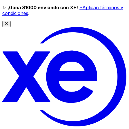
✨
¡Gana $1000 enviando con XE!
*Aplican términos y
condiciones
.