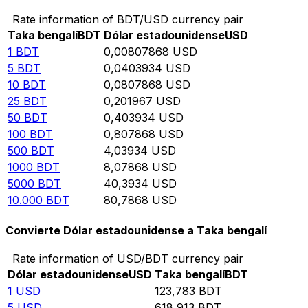
Rate information of BDT/USD currency pair
Taka bengalí
BDT
Dólar estadounidense
USD
1
BDT
0,00807868
USD
5
BDT
0,0403934
USD
10
BDT
0,0807868
USD
25
BDT
0,201967
USD
50
BDT
0,403934
USD
100
BDT
0,807868
USD
500
BDT
4,03934
USD
1000
BDT
8,07868
USD
5000
BDT
40,3934
USD
10.000
BDT
80,7868
USD
Convierte Dólar estadounidense a Taka bengalí
Rate information of USD/BDT currency pair
Dólar estadounidense
USD
Taka bengalí
BDT
1
USD
123,783
BDT
5
USD
618,913
BDT