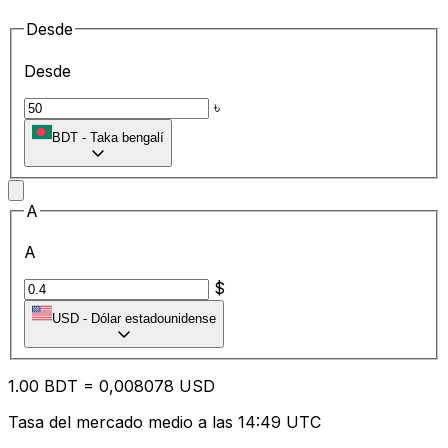
Desde
Desde
৳
BDT
-
Taka bengalí
A
A
$
USD
-
Dólar estadounidense
1.00
BDT
=
0,
008078
USD
Tasa del mercado medio a las 14:49 UTC