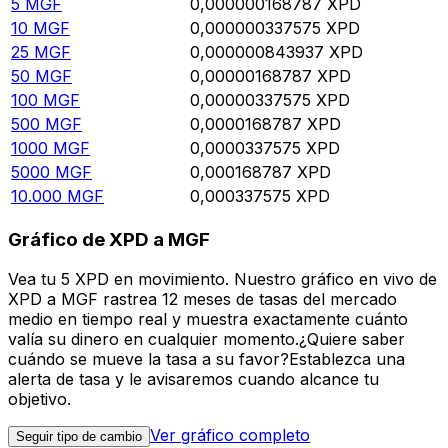
5
MGF
0,000000168787
XPD
10
MGF
0,000000337575
XPD
25
MGF
0,000000843937
XPD
50
MGF
0,00000168787
XPD
100
MGF
0,00000337575
XPD
500
MGF
0,0000168787
XPD
1000
MGF
0,0000337575
XPD
5000
MGF
0,000168787
XPD
10.000
MGF
0,000337575
XPD
Gráfico de XPD a MGF
Vea tu 5 XPD en movimiento. Nuestro gráfico en vivo de
XPD a MGF rastrea 12 meses de tasas del mercado
medio en tiempo real y muestra exactamente cuánto
valía su dinero en cualquier momento.¿Quiere saber
cuándo se mueve la tasa a su favor?Establezca una
alerta de tasa y le avisaremos cuando alcance tu
objetivo.
Ver gráfico completo
Seguir tipo de cambio