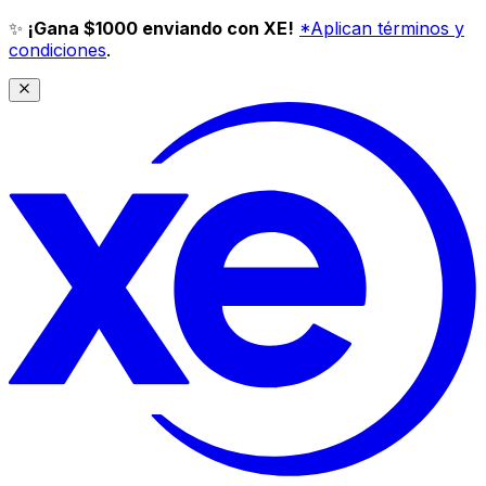
✨
¡Gana $1000 enviando con XE!
*Aplican términos y
condiciones
.