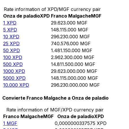
Rate information of XPD/MGF currency pair
Onza de paladio
XPD
Franco Malgache
MGF
1
XPD
29.623.000
MGF
5
XPD
148.115.000
MGF
10
XPD
296.230.000
MGF
25
XPD
740.576.000
MGF
50
XPD
1.481.150.000
MGF
100
XPD
2.962.300.000
MGF
500
XPD
14.811.500.000
MGF
1000
XPD
29.623.000.000
MGF
5000
XPD
148.115.000.000
MGF
10.000
XPD
296.230.000.000
MGF
Convierte Franco Malgache a Onza de paladio
Rate information of MGF/XPD currency pair
Franco Malgache
MGF
Onza de paladio
XPD
1
MGF
0,0000000337575
XPD