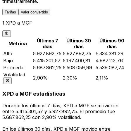
trimestralmente.
Tarifas
Valor convertido
1 XPD a MGF
Últimos 7
Últimos 30
Últimos 90
Métrica
días
días
días
Alto
5.927.892,75
5.927.892,75
6.334.381,29
Bajo
5.415.301,57
5.197.400,81
4.987.112,76
Promedio
5.687.862,25
5.508.059,99
5.539.087,74
Volatilidad
2,90%
2,30%
2,11%
XPD a MGF estadísticas
Durante los últimos 7 días, XPD a MGF se movieron
entre 5.415.301,57 y 5.927.892,75. El promedio fue
5.687.862,25 con 2,90% volatilidad.
En los últimos 30 días, XPD a MGF movido entre