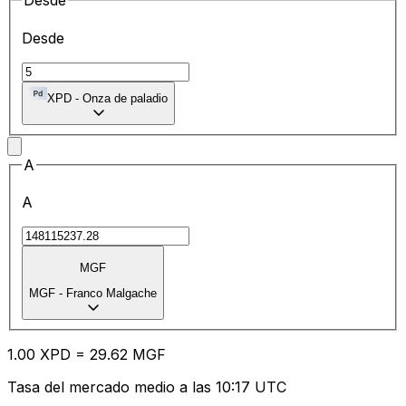
Desde
Desde
XPD
-
Onza de paladio
A
A
MGF
MGF
-
Franco Malgache
1.00
XPD
=
29.62
MGF
Tasa del mercado medio a las 10:17 UTC