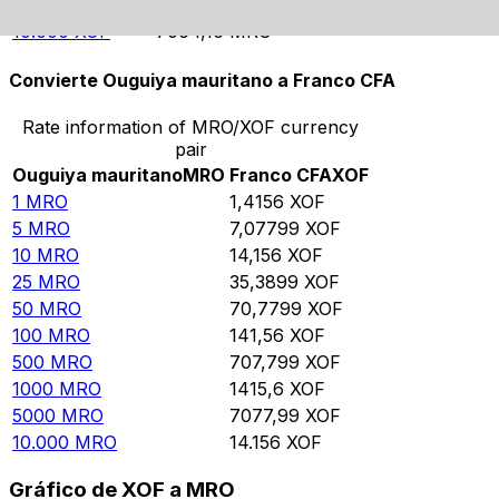
5000
XOF
3532,08
MRO
10.000
XOF
7064,16
MRO
Convierte Ouguiya mauritano a Franco CFA
Rate information of MRO/XOF currency
pair
Ouguiya mauritano
MRO
Franco CFA
XOF
1
MRO
1,4156
XOF
5
MRO
7,07799
XOF
10
MRO
14,156
XOF
25
MRO
35,3899
XOF
50
MRO
70,7799
XOF
100
MRO
141,56
XOF
500
MRO
707,799
XOF
1000
MRO
1415,6
XOF
5000
MRO
7077,99
XOF
10.000
MRO
14.156
XOF
Gráfico de XOF a MRO