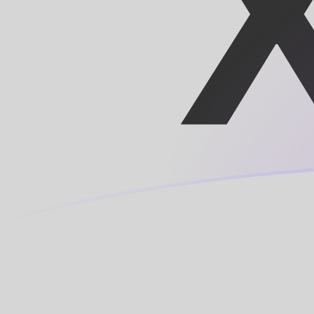
Regístrate hoy mismo
tipos de cambio de XOF a MRO hoy
Convierte Franco CFA a Ouguiya mauritano
Rate information of XOF/MRO currency
pair
Franco CFA
XOF
Ouguiya mauritano
MRO
1
XOF
0,706416
MRO
5
XOF
3,53208
MRO
10
XOF
7,06416
MRO
25
XOF
17,6604
MRO
50
XOF
35,3208
MRO
100
XOF
70,6416
MRO
500
XOF
353,208
MRO
1000
XOF
706,416
MRO