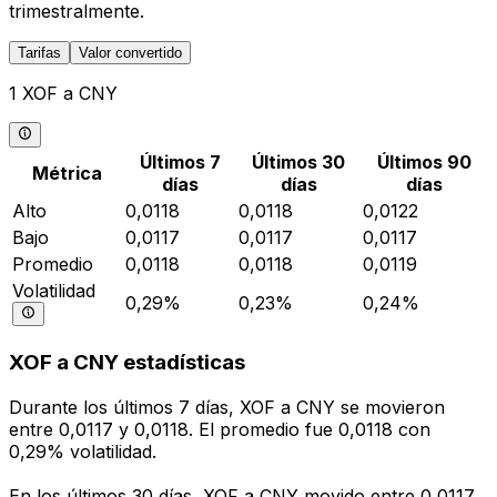
trimestralmente.
Tarifas
Valor convertido
1 XOF a CNY
Últimos 7
Últimos 30
Últimos 90
Métrica
días
días
días
Alto
0,0118
0,0118
0,0122
Bajo
0,0117
0,0117
0,0117
Promedio
0,0118
0,0118
0,0119
Volatilidad
0,29%
0,23%
0,24%
XOF a CNY estadísticas
Durante los últimos 7 días, XOF a CNY se movieron
entre 0,0117 y 0,0118. El promedio fue 0,0118 con
0,29% volatilidad.
En los últimos 30 días, XOF a CNY movido entre 0,0117