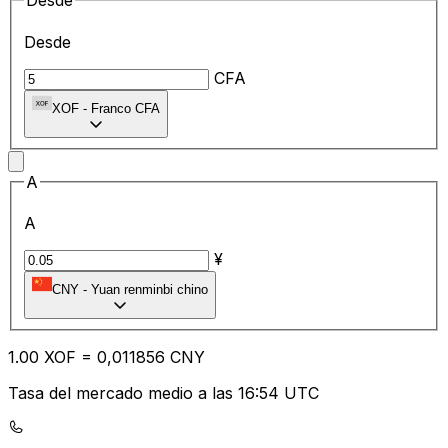
Desde
Desde
CFA
XOF
-
Franco CFA
A
A
¥
CNY
-
Yuan renminbi chino
1.00
XOF
=
0,
011856
CNY
Tasa del mercado medio a las 16:54 UTC