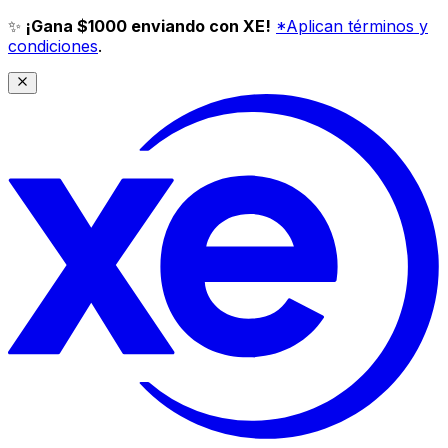
✨
¡Gana $1000 enviando con XE!
*Aplican términos y
condiciones
.