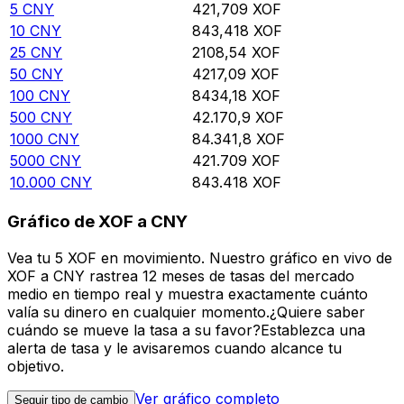
5
CNY
421,709
XOF
10
CNY
843,418
XOF
25
CNY
2108,54
XOF
50
CNY
4217,09
XOF
100
CNY
8434,18
XOF
500
CNY
42.170,9
XOF
1000
CNY
84.341,8
XOF
5000
CNY
421.709
XOF
10.000
CNY
843.418
XOF
Gráfico de XOF a CNY
Vea tu 5 XOF en movimiento. Nuestro gráfico en vivo de
XOF a CNY rastrea 12 meses de tasas del mercado
medio en tiempo real y muestra exactamente cuánto
valía su dinero en cualquier momento.¿Quiere saber
cuándo se mueve la tasa a su favor?Establezca una
alerta de tasa y le avisaremos cuando alcance tu
objetivo.
Ver gráfico completo
Seguir tipo de cambio