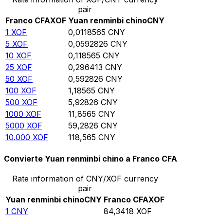
pair
Franco CFA
XOF
Yuan renminbi chino
CNY
1
XOF
0,0118565
CNY
5
XOF
0,0592826
CNY
10
XOF
0,118565
CNY
25
XOF
0,296413
CNY
50
XOF
0,592826
CNY
100
XOF
1,18565
CNY
500
XOF
5,92826
CNY
1000
XOF
11,8565
CNY
5000
XOF
59,2826
CNY
10.000
XOF
118,565
CNY
Convierte Yuan renminbi chino a Franco CFA
Rate information of CNY/XOF currency
pair
Yuan renminbi chino
CNY
Franco CFA
XOF
1
CNY
84,3418
XOF