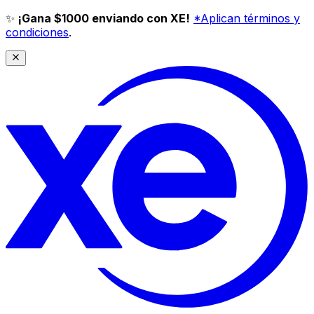
✨
¡Gana $1000 enviando con XE!
*Aplican términos y
condiciones
.