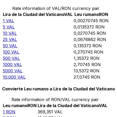
Rate information of VAL/RON currency pair
Lira de la Ciudad del Vaticano
VAL
Leu rumano
RON
1
VAL
0,00270745
RON
5
VAL
0,0135372
RON
10
VAL
0,0270745
RON
25
VAL
0,0676862
RON
50
VAL
0,135372
RON
100
VAL
0,270745
RON
500
VAL
1,35372
RON
1000
VAL
2,70745
RON
5000
VAL
13,5372
RON
10.000
VAL
27,0745
RON
Convierte Leu rumano a Lira de la Ciudad del Vaticano
Rate information of RON/VAL currency pair
Leu rumano
RON
Lira de la Ciudad del Vaticano
VAL
1
RON
369,351
VAL