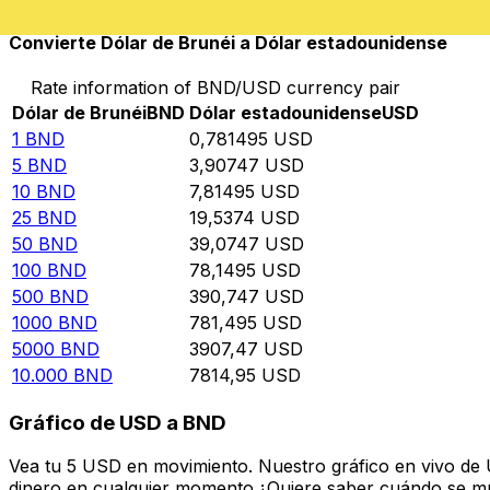
Convierte Dólar de Brunéi a Dólar estadounidense
Rate information of BND/USD currency pair
Dólar de Brunéi
BND
Dólar estadounidense
USD
1
BND
0,781495
USD
5
BND
3,90747
USD
10
BND
7,81495
USD
25
BND
19,5374
USD
50
BND
39,0747
USD
100
BND
78,1495
USD
500
BND
390,747
USD
1000
BND
781,495
USD
5000
BND
3907,47
USD
10.000
BND
7814,95
USD
Gráfico de USD a BND
Vea tu 5 USD en movimiento. Nuestro gráfico en vivo de
dinero en cualquier momento.¿Quiere saber cuándo se mue