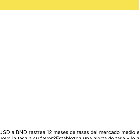
 USD a BND rastrea 12 meses de tasas del mercado medio e
ve la tasa a su favor?Establezca una alerta de tasa y le 