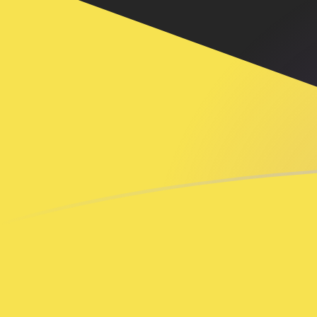
tipos de cambio de USD a BND hoy
Convierte Dólar estadounidense a Dólar de Brunéi
Rate information of USD/BND currency pair
Dólar estadounidense
USD
Dólar de Brunéi
BND
1
USD
1,2796
BND
5
USD
6,39799
BND
10
USD
12,796
BND
25
USD
31,99
BND
50
USD
63,9799
BND
100
USD
127,96
BND
500
USD
639,799
BND
1000
USD
1279,6
BND
5000
USD
6397,99
BND
10.000
USD
12.796
BND