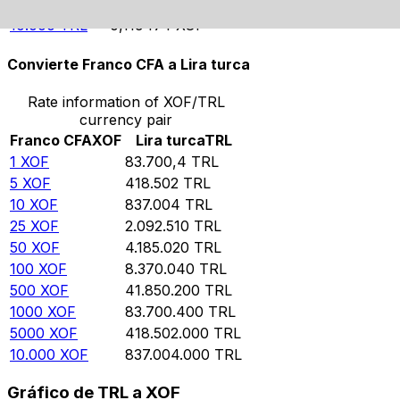
5000
TRL
0,0597369
XOF
10.000
TRL
0,119474
XOF
Convierte Franco CFA a Lira turca
Rate information of XOF/TRL
currency pair
Franco CFA
XOF
Lira turca
TRL
1
XOF
83.700,4
TRL
5
XOF
418.502
TRL
10
XOF
837.004
TRL
25
XOF
2.092.510
TRL
50
XOF
4.185.020
TRL
100
XOF
8.370.040
TRL
500
XOF
41.850.200
TRL
1000
XOF
83.700.400
TRL
5000
XOF
418.502.000
TRL
10.000
XOF
837.004.000
TRL
Gráfico de TRL a XOF