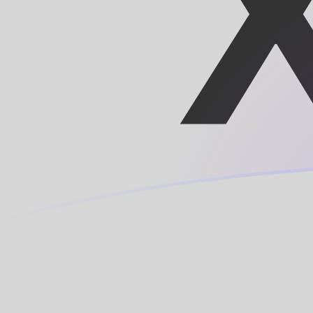
Regístrate hoy mismo
tipos de cambio de TRL a XOF hoy
Convierte Lira turca a Franco CFA
Rate information of TRL/XOF
currency pair
Lira turca
TRL
Franco CFA
XOF
1
TRL
0,0000119474
XOF
5
TRL
0,0000597369
XOF
10
TRL
0,000119474
XOF
25
TRL
0,000298684
XOF
50
TRL
0,000597369
XOF
100
TRL
0,00119474
XOF
500
TRL
0,00597369
XOF
1000
TRL
0,0119474
XOF