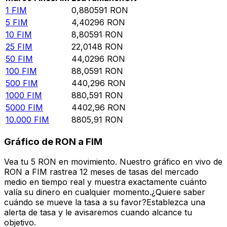
1
FIM
0,880591
RON
5
FIM
4,40296
RON
10
FIM
8,80591
RON
25
FIM
22,0148
RON
50
FIM
44,0296
RON
100
FIM
88,0591
RON
500
FIM
440,296
RON
1000
FIM
880,591
RON
5000
FIM
4402,96
RON
10.000
FIM
8805,91
RON
Gráfico de RON a FIM
Vea tu 5 RON en movimiento. Nuestro gráfico en vivo de
RON a FIM rastrea 12 meses de tasas del mercado
medio en tiempo real y muestra exactamente cuánto
valía su dinero en cualquier momento.¿Quiere saber
cuándo se mueve la tasa a su favor?Establezca una
alerta de tasa y le avisaremos cuando alcance tu
objetivo.