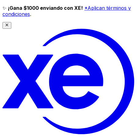
✨
¡Gana $1000 enviando con XE!
*Aplican términos y
condiciones
.