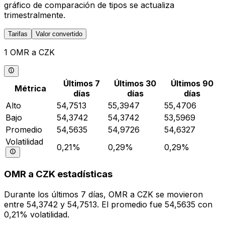
gráfico de comparación de tipos se actualiza
trimestralmente.
Tarifas
Valor convertido
1 OMR a CZK
Últimos 7
Últimos 30
Últimos 90
Métrica
días
días
días
Alto
54,7513
55,3947
55,4706
Bajo
54,3742
54,3742
53,5969
Promedio
54,5635
54,9726
54,6327
Volatilidad
0,21%
0,29%
0,29%
OMR a CZK estadísticas
Durante los últimos 7 días, OMR a CZK se movieron
entre 54,3742 y 54,7513. El promedio fue 54,5635 con
0,21% volatilidad.