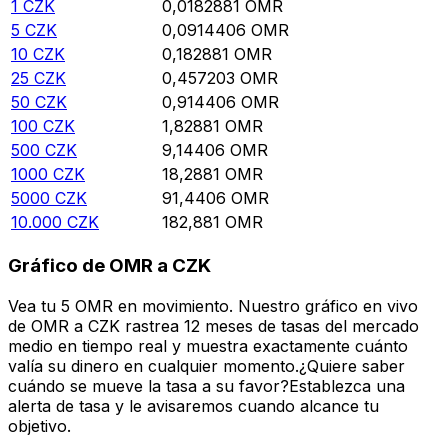
1
CZK
0,0182881
OMR
5
CZK
0,0914406
OMR
10
CZK
0,182881
OMR
25
CZK
0,457203
OMR
50
CZK
0,914406
OMR
100
CZK
1,82881
OMR
500
CZK
9,14406
OMR
1000
CZK
18,2881
OMR
5000
CZK
91,4406
OMR
10.000
CZK
182,881
OMR
Gráfico de OMR a CZK
Vea tu 5 OMR en movimiento. Nuestro gráfico en vivo
de OMR a CZK rastrea 12 meses de tasas del mercado
medio en tiempo real y muestra exactamente cuánto
valía su dinero en cualquier momento.¿Quiere saber
cuándo se mueve la tasa a su favor?Establezca una
alerta de tasa y le avisaremos cuando alcance tu
objetivo.