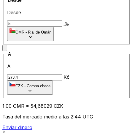
Desde
Desde
﷼
OMR
-
Rial de Omán
A
A
Kč
CZK
-
Corona checa
1.00
OMR
=
54
,68029
CZK
Tasa del mercado medio a las 2:44 UTC
Enviar dinero