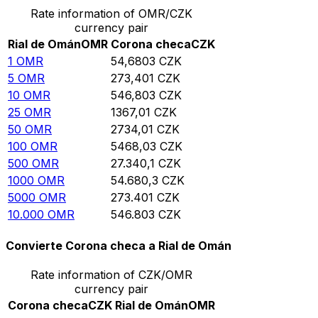
Rate information of OMR/CZK
currency pair
Rial de Omán
OMR
Corona checa
CZK
1
OMR
54,6803
CZK
5
OMR
273,401
CZK
10
OMR
546,803
CZK
25
OMR
1367,01
CZK
50
OMR
2734,01
CZK
100
OMR
5468,03
CZK
500
OMR
27.340,1
CZK
1000
OMR
54.680,3
CZK
5000
OMR
273.401
CZK
10.000
OMR
546.803
CZK
Convierte Corona checa a Rial de Omán
Rate information of CZK/OMR
currency pair
Corona checa
CZK
Rial de Omán
OMR