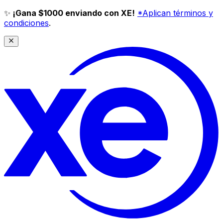
✨
¡Gana $1000 enviando con XE!
*Aplican términos y
condiciones
.