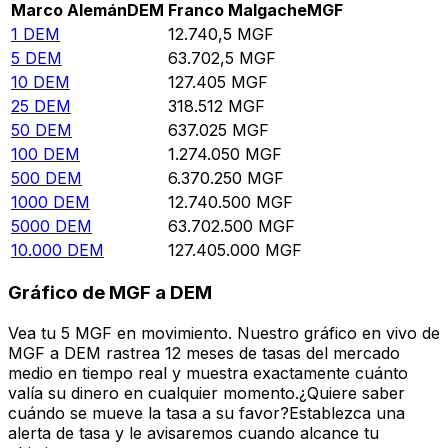
Marco Alemán
DEM
Franco Malgache
MGF
1
DEM
12.740,5
MGF
5
DEM
63.702,5
MGF
10
DEM
127.405
MGF
25
DEM
318.512
MGF
50
DEM
637.025
MGF
100
DEM
1.274.050
MGF
500
DEM
6.370.250
MGF
1000
DEM
12.740.500
MGF
5000
DEM
63.702.500
MGF
10.000
DEM
127.405.000
MGF
Gráfico de MGF a DEM
Vea tu 5 MGF en movimiento. Nuestro gráfico en vivo de
MGF a DEM rastrea 12 meses de tasas del mercado
medio en tiempo real y muestra exactamente cuánto
valía su dinero en cualquier momento.¿Quiere saber
cuándo se mueve la tasa a su favor?Establezca una
alerta de tasa y le avisaremos cuando alcance tu