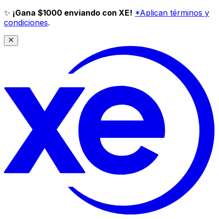
✨
¡Gana $1000 enviando con XE!
*Aplican términos y
condiciones
.