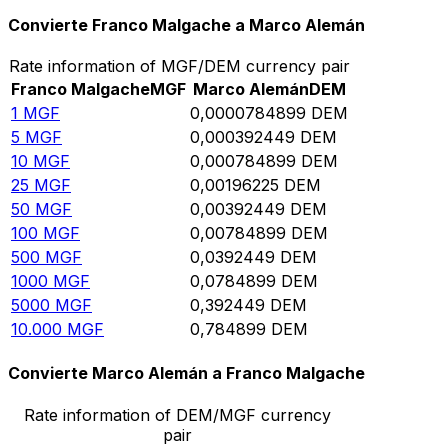
Convierte Franco Malgache a Marco Alemán
Rate information of MGF/DEM currency pair
Franco Malgache
MGF
Marco Alemán
DEM
1
MGF
0,0000784899
DEM
5
MGF
0,000392449
DEM
10
MGF
0,000784899
DEM
25
MGF
0,00196225
DEM
50
MGF
0,00392449
DEM
100
MGF
0,00784899
DEM
500
MGF
0,0392449
DEM
1000
MGF
0,0784899
DEM
5000
MGF
0,392449
DEM
10.000
MGF
0,784899
DEM
Convierte Marco Alemán a Franco Malgache
Rate information of DEM/MGF currency
pair