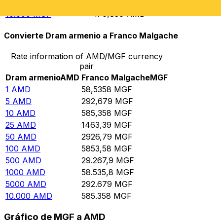
5000
MGF
85,4179
AMD
10.000
MGF
170,836
AMD
Convierte Dram armenio a Franco Malgache
Rate information of AMD/MGF currency
pair
Dram armenio
AMD
Franco Malgache
MGF
1
AMD
58,5358
MGF
5
AMD
292,679
MGF
10
AMD
585,358
MGF
25
AMD
1463,39
MGF
50
AMD
2926,79
MGF
100
AMD
5853,58
MGF
500
AMD
29.267,9
MGF
1000
AMD
58.535,8
MGF
5000
AMD
292.679
MGF
10.000
AMD
585.358
MGF
Gráfico de MGF a AMD