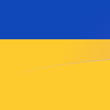
Regístrate hoy mismo
tipos de cambio de MGF a AMD hoy
Convierte Franco Malgache a Dram armenio
Rate information of MGF/AMD currency
pair
Franco Malgache
MGF
Dram armenio
AMD
1
MGF
0,0170836
AMD
5
MGF
0,0854179
AMD
10
MGF
0,170836
AMD
25
MGF
0,427089
AMD
50
MGF
0,854179
AMD
100
MGF
1,70836
AMD
500
MGF
8,54179
AMD
1000
MGF
17,0836
AMD