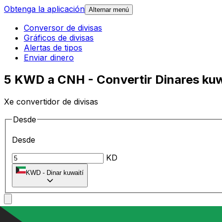
Obtenga la aplicación
Alternar menú
Conversor de divisas
Gráficos de divisas
Alertas de tipos
Enviar dinero
5 KWD a CNH - Convertir Dinares kuw
Xe convertidor de divisas
Desde
Desde
KD
KWD
-
Dinar kuwaití
A