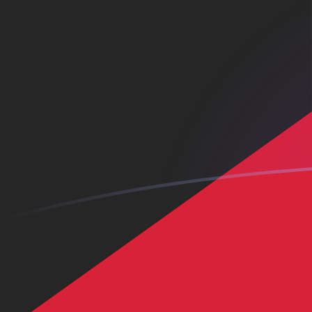
Regístrate hoy mismo
tipos de cambio de KWD a CNH hoy
Convierte Dinar kuwaití a Yuan Renminbi Chino Offsho
Rate information of KWD/CNH currency pair
Dinar kuwaití
KWD
Yuan Renminbi Chino Offshore
CNH
1
KWD
21,937
CNH
5
KWD
109,685
CNH
10
KWD
219,37
CNH
25
KWD
548,424
CNH
50
KWD
1096,85
CNH
100
KWD
2193,7
CNH
500
KWD
10.968,5
CNH
1000
KWD
21.937
CNH
5000
KWD
109.685
CNH