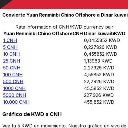
10.000
KWD
219.370
CNH
Convierte Yuan Renminbi Chino Offshore a Dinar kuwai
Rate information of CNH/KWD currency pair
Yuan Renminbi Chino Offshore
CNH
Dinar kuwaití
KWD
1
CNH
0,0455852
KWD
5
CNH
0,227926
KWD
10
CNH
0,455852
KWD
25
CNH
1,13963
KWD
50
CNH
2,27926
KWD
100
CNH
4,55852
KWD
500
CNH
22,7926
KWD
1000
CNH
45,5852
KWD
5000
CNH
227,926
KWD
10.000
CNH
455,852
KWD
Gráfico de KWD a CNH
Vea tu 5 KWD en movimiento. Nuestro gráfico en vivo de