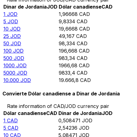
Dinar de Jordania
JOD
Dólar canadiense
CAD
1
JOD
1,96668
CAD
5
JOD
9,8334
CAD
10
JOD
19,6668
CAD
25
JOD
49,167
CAD
50
JOD
98,334
CAD
100
JOD
196,668
CAD
500
JOD
983,34
CAD
1000
JOD
1966,68
CAD
5000
JOD
9833,4
CAD
10.000
JOD
19.666,8
CAD
Convierte Dólar canadiense a Dinar de Jordania
Rate information of CAD/JOD currency pair
Dólar canadiense
CAD
Dinar de Jordania
JOD
1
CAD
0,508471
JOD
5
CAD
2,54236
JOD
10
CAD
5,08471
JOD