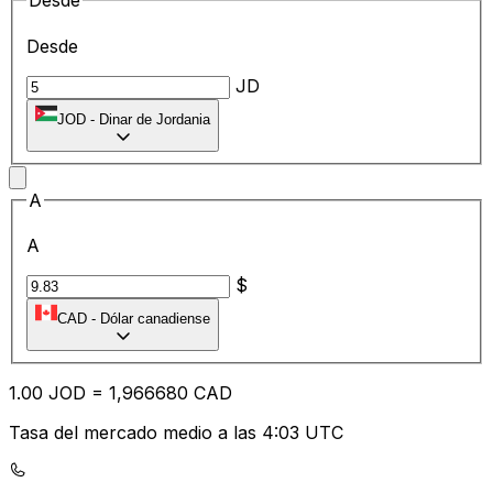
Desde
Desde
JD
JOD
-
Dinar de Jordania
A
A
$
CAD
-
Dólar canadiense
1.00
JOD
=
1,
966680
CAD
Tasa del mercado medio a las 4:03 UTC