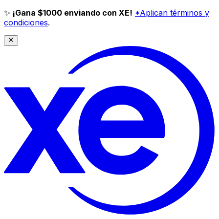
✨
¡Gana $1000 enviando con XE!
*Aplican términos y
condiciones
.