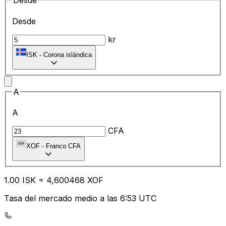
Desde
Desde
kr
ISK
-
Corona islándica
A
A
CFA
XOF
-
Franco CFA
1.00
ISK
=
4,
600468
XOF
Tasa del mercado medio a las 6:53 UTC