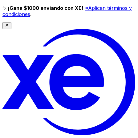
✨
¡Gana $1000 enviando con XE!
*Aplican términos y
condiciones
.