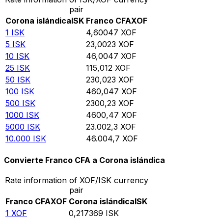
pair
Corona islándica
ISK
Franco CFA
XOF
1
ISK
4,60047
XOF
5
ISK
23,0023
XOF
10
ISK
46,0047
XOF
25
ISK
115,012
XOF
50
ISK
230,023
XOF
100
ISK
460,047
XOF
500
ISK
2300,23
XOF
1000
ISK
4600,47
XOF
5000
ISK
23.002,3
XOF
10.000
ISK
46.004,7
XOF
Convierte Franco CFA a Corona islándica
Rate information of XOF/ISK currency
pair
Franco CFA
XOF
Corona islándica
ISK
1
XOF
0,217369
ISK