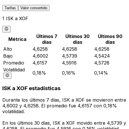
Tarifas
Valor convertido
1 ISK a XOF
Últimos 7
Últimos 30
Últimos 90
Métrica
días
días
días
Alto
4,6258
4,6258
4,6258
Bajo
4,6002
4,5739
4,5424
Promedio
4,6157
4,5916
4,5728
Volatilidad
0,18%
0,16%
0,14%
ISK a XOF estadísticas
Durante los últimos 7 días, ISK a XOF se movieron entre
4,6002 y 4,6258. El promedio fue 4,6157 con 0,18%
volatilidad.
En los últimos 30 días, ISK a XOF movido entre 4,5739 y
4,6258. El promedio fue 4,5916 con 0,16% volatilidad.