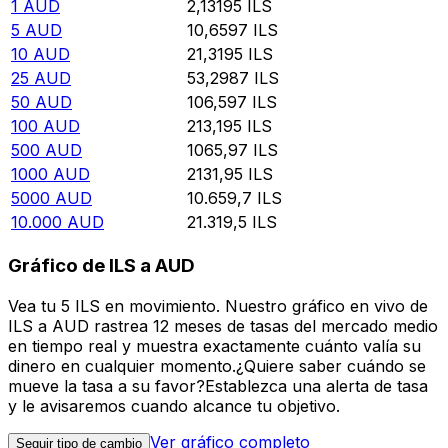
1
AUD
2,13195
ILS
5
AUD
10,6597
ILS
10
AUD
21,3195
ILS
25
AUD
53,2987
ILS
50
AUD
106,597
ILS
100
AUD
213,195
ILS
500
AUD
1065,97
ILS
1000
AUD
2131,95
ILS
5000
AUD
10.659,7
ILS
10.000
AUD
21.319,5
ILS
Gráfico de ILS a AUD
Vea tu 5 ILS en movimiento. Nuestro gráfico en vivo de
ILS a AUD rastrea 12 meses de tasas del mercado medio
en tiempo real y muestra exactamente cuánto valía su
dinero en cualquier momento.¿Quiere saber cuándo se
mueve la tasa a su favor?Establezca una alerta de tasa
y le avisaremos cuando alcance tu objetivo.
Ver gráfico completo
Seguir tipo de cambio