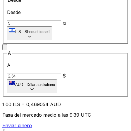
Desde
Desde
₪
ILS
-
Shequel israelí
A
A
$
AUD
-
Dólar australiano
1.00
ILS
=
0,
469054
AUD
Tasa del mercado medio a las 9:39 UTC
Enviar dinero