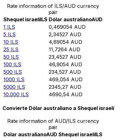
Rate information of ILS/AUD currency
pair
Shequel israelí
ILS
Dólar australiano
AUD
1
ILS
0,469054
AUD
5
ILS
2,34527
AUD
10
ILS
4,69054
AUD
25
ILS
11,7264
AUD
50
ILS
23,4527
AUD
100
ILS
46,9054
AUD
500
ILS
234,527
AUD
1000
ILS
469,054
AUD
5000
ILS
2345,27
AUD
10.000
ILS
4690,54
AUD
Convierte Dólar australiano a Shequel israelí
Rate information of AUD/ILS currency
pair
Dólar australiano
AUD
Shequel israelí
ILS