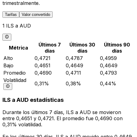
trimestralmente.
Tarifas
Valor convertido
1 ILS a AUD
Últimos 7
Últimos 30
Últimos 90
Métrica
días
días
días
Alto
0,4721
0,4787
0,4959
Bajo
0,4651
0,4649
0,4649
Promedio
0,4690
0,4711
0,4793
Volatilidad
0,31%
0,38%
0,44%
ILS a AUD estadísticas
Durante los últimos 7 días, ILS a AUD se movieron
entre 0,4651 y 0,4721. El promedio fue 0,4690 con
0,31% volatilidad.
En los últimos 30 días, ILS a AUD movido entre 0,4649