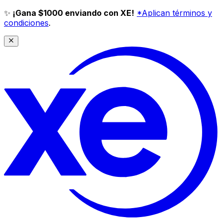
✨
¡Gana $1000 enviando con XE!
*Aplican términos y
condiciones
.