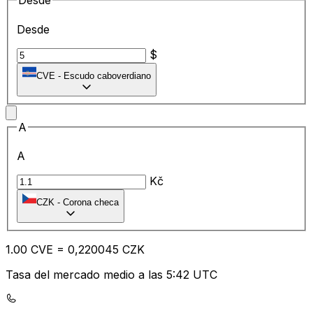
Desde
Desde
$
CVE
-
Escudo caboverdiano
A
A
Kč
CZK
-
Corona checa
1.00
CVE
=
0,
220045
CZK
Tasa del mercado medio a las 5:42 UTC