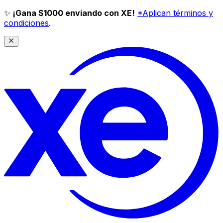
✨
¡Gana $1000 enviando con XE!
*Aplican términos y
condiciones
.