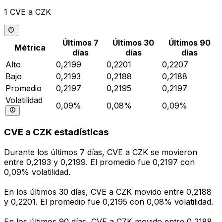
1 CVE a CZK
Últimos 7
Últimos 30
Últimos 90
Métrica
días
días
días
Alto
0,2199
0,2201
0,2207
Bajo
0,2193
0,2188
0,2188
Promedio
0,2197
0,2195
0,2197
Volatilidad
0,09%
0,08%
0,09%
CVE a CZK estadísticas
Durante los últimos 7 días, CVE a CZK se movieron
entre 0,2193 y 0,2199. El promedio fue 0,2197 con
0,09% volatilidad.
En los últimos 30 días, CVE a CZK movido entre 0,2188
y 0,2201. El promedio fue 0,2195 con 0,08% volatilidad.
En los últimos 90 días, CVE a CZK movido entre 0,2188