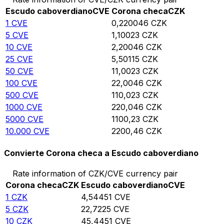
Escudo caboverdiano
CVE
Corona checa
CZK
1
CVE
0,220046
CZK
5
CVE
1,10023
CZK
10
CVE
2,20046
CZK
25
CVE
5,50115
CZK
50
CVE
11,0023
CZK
100
CVE
22,0046
CZK
500
CVE
110,023
CZK
1000
CVE
220,046
CZK
5000
CVE
1100,23
CZK
10.000
CVE
2200,46
CZK
Convierte Corona checa a Escudo caboverdiano
Rate information of CZK/CVE currency pair
Corona checa
CZK
Escudo caboverdiano
CVE
1
CZK
4,54451
CVE
5
CZK
22,7225
CVE
10
CZK
45,4451
CVE