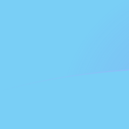
Regístrate hoy mismo
tipos de cambio de CNH a FJD hoy
Convierte Yuan Renminbi Chino Offshore a Dólar fiyian
Rate information of CNH/FJD currency pair
Yuan Renminbi Chino Offshore
CNH
Dólar fiyiano
FJD
1
CNH
0,328929
FJD
5
CNH
1,64464
FJD
10
CNH
3,28929
FJD
25
CNH
8,22321
FJD
50
CNH
16,4464
FJD
100
CNH
32,8929
FJD
500
CNH
164,464
FJD
1000
CNH
328,929
FJD
5000
CNH
1644,64
FJD