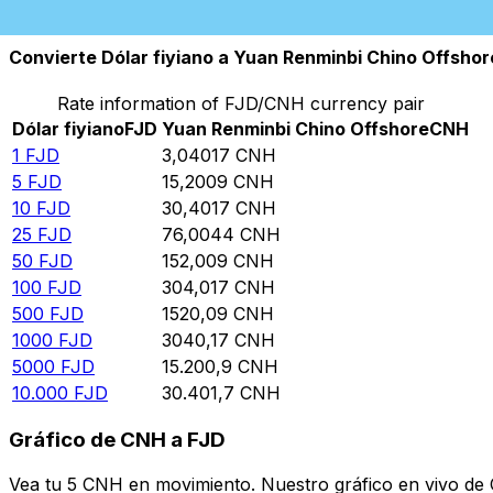
10.000
CNH
3289,29
FJD
Convierte Dólar fiyiano a Yuan Renminbi Chino Offshor
Rate information of FJD/CNH currency pair
Dólar fiyiano
FJD
Yuan Renminbi Chino Offshore
CNH
1
FJD
3,04017
CNH
5
FJD
15,2009
CNH
10
FJD
30,4017
CNH
25
FJD
76,0044
CNH
50
FJD
152,009
CNH
100
FJD
304,017
CNH
500
FJD
1520,09
CNH
1000
FJD
3040,17
CNH
5000
FJD
15.200,9
CNH
10.000
FJD
30.401,7
CNH
Gráfico de CNH a FJD
Vea tu 5 CNH en movimiento. Nuestro gráfico en vivo de