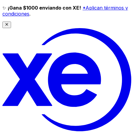
✨
¡Gana $1000 enviando con XE!
*Aplican términos y
condiciones
.