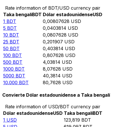
Rate information of BDT/USD currency pair
Taka bengalí
BDT
Dólar estadounidense
USD
1
BDT
0,00807628
USD
5
BDT
0,0403814
USD
10
BDT
0,0807628
USD
25
BDT
0,201907
USD
50
BDT
0,403814
USD
100
BDT
0,807628
USD
500
BDT
4,03814
USD
1000
BDT
8,07628
USD
5000
BDT
40,3814
USD
10.000
BDT
80,7628
USD
Convierte Dólar estadounidense a Taka bengalí
Rate information of USD/BDT currency pair
Dólar estadounidense
USD
Taka bengalí
BDT
1
USD
123,819
BDT
5
USD
619,097
BDT