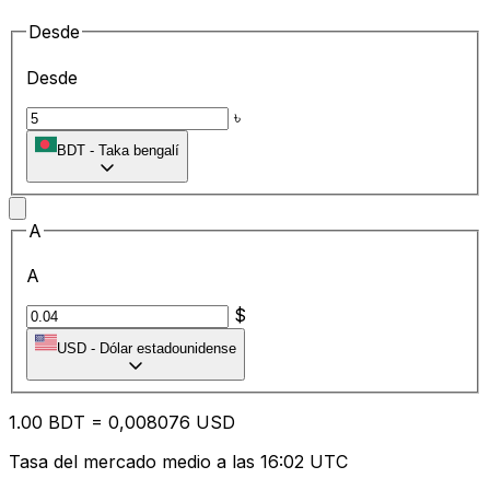
Desde
Desde
৳
BDT
-
Taka bengalí
A
A
$
USD
-
Dólar estadounidense
1.00
BDT
=
0,
008076
USD
Tasa del mercado medio a las 16:02 UTC