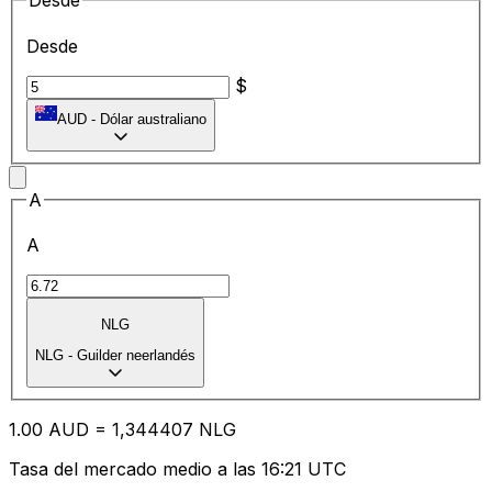
Desde
Desde
$
AUD
-
Dólar australiano
A
A
NLG
NLG
-
Guilder neerlandés
1.00
AUD
=
1,
344407
NLG
Tasa del mercado medio a las 16:21 UTC