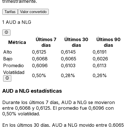
trimestralmente.
Tarifas
Valor convertido
1 AUD a NLG
Últimos 7
Últimos 30
Últimos 90
Métrica
días
días
días
Alto
0,6125
0,6145
0,6191
Bajo
0,6068
0,6065
0,6026
Promedio
0,6096
0,6103
0,6113
Volatilidad
0,50%
0,28%
0,26%
AUD a NLG estadísticas
Durante los últimos 7 días, AUD a NLG se movieron
entre 0,6068 y 0,6125. El promedio fue 0,6096 con
0,50% volatilidad.
En los últimos 30 días, AUD a NLG movido entre 0,6065