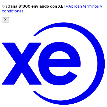
✨
¡Gana $1000 enviando con XE!
*Aplican términos y
condiciones
.