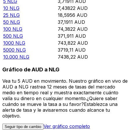
5
NLG
3,71911
AUD
10
NLG
7,43822
AUD
25
NLG
18,5956
AUD
50
NLG
37,1911
AUD
100
NLG
74,3822
AUD
500
NLG
371,911
AUD
1000
NLG
743,822
AUD
5000
NLG
3719,11
AUD
10.000
NLG
7438,22
AUD
Gráfico de AUD a NLG
Vea tu 5 AUD en movimiento. Nuestro gráfico en vivo de
AUD a NLG rastrea 12 meses de tasas del mercado
medio en tiempo real y muestra exactamente cuánto
valía su dinero en cualquier momento.¿Quiere saber
cuándo se mueve la tasa a su favor?Establezca una
alerta de tasa y le avisaremos cuando alcance tu
objetivo.
Ver gráfico completo
Seguir tipo de cambio