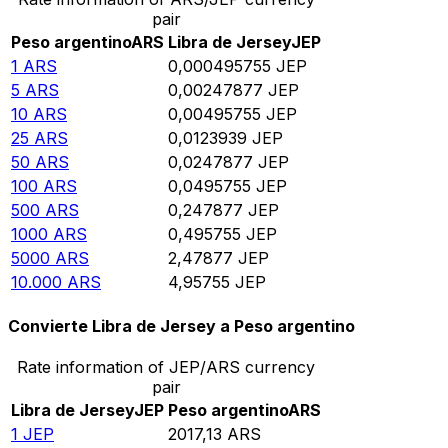
pair
Peso argentino
ARS
Libra de Jersey
JEP
1
ARS
0,000495755
JEP
5
ARS
0,00247877
JEP
10
ARS
0,00495755
JEP
25
ARS
0,0123939
JEP
50
ARS
0,0247877
JEP
100
ARS
0,0495755
JEP
500
ARS
0,247877
JEP
1000
ARS
0,495755
JEP
5000
ARS
2,47877
JEP
10.000
ARS
4,95755
JEP
Convierte Libra de Jersey a Peso argentino
Rate information of JEP/ARS currency
pair
Libra de Jersey
JEP
Peso argentino
ARS
1
JEP
2017,13
ARS