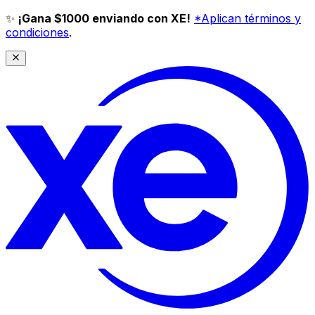
✨
¡Gana $1000 enviando con XE!
*Aplican términos y
condiciones
.