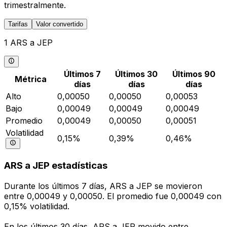
trimestralmente.
Tarifas
Valor convertido
1 ARS a JEP
Últimos 7
Últimos 30
Últimos 90
Métrica
días
días
días
Alto
0,00050
0,00050
0,00053
Bajo
0,00049
0,00049
0,00049
Promedio
0,00049
0,00050
0,00051
Volatilidad
0,15%
0,39%
0,46%
ARS a JEP estadísticas
Durante los últimos 7 días, ARS a JEP se movieron
entre 0,00049 y 0,00050. El promedio fue 0,00049 con
0,15% volatilidad.
En los últimos 30 días, ARS a JEP movido entre