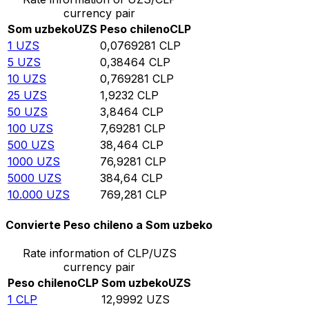
currency pair
Som uzbeko
UZS
Peso chileno
CLP
1
UZS
0,0769281
CLP
5
UZS
0,38464
CLP
10
UZS
0,769281
CLP
25
UZS
1,9232
CLP
50
UZS
3,8464
CLP
100
UZS
7,69281
CLP
500
UZS
38,464
CLP
1000
UZS
76,9281
CLP
5000
UZS
384,64
CLP
10.000
UZS
769,281
CLP
Convierte Peso chileno a Som uzbeko
Rate information of CLP/UZS
currency pair
Peso chileno
CLP
Som uzbeko
UZS
1
CLP
12,9992
UZS