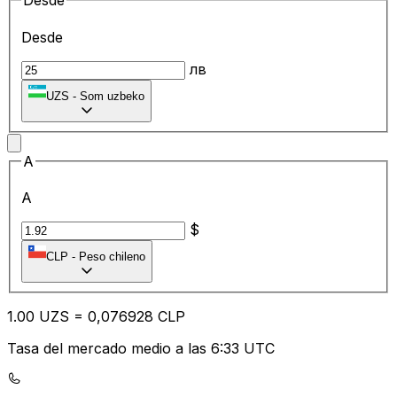
Desde
Desde
лв
UZS
-
Som uzbeko
A
A
$
CLP
-
Peso chileno
1.00
UZS
=
0,
076928
CLP
Tasa del mercado medio a las 6:33 UTC