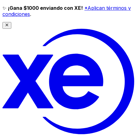
✨
¡Gana $1000 enviando con XE!
*Aplican términos y
condiciones
.