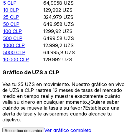
5
CLP
64,9958
UZS
10
CLP
129,992
UZS
25
CLP
324,979
UZS
50
CLP
649,958
UZS
100
CLP
1299,92
UZS
500
CLP
6499,58
UZS
1000
CLP
12.999,2
UZS
5000
CLP
64.995,8
UZS
10.000
CLP
129.992
UZS
Gráfico de UZS a CLP
Vea tu 25 UZS en movimiento. Nuestro gráfico en vivo
de UZS a CLP rastrea 12 meses de tasas del mercado
medio en tiempo real y muestra exactamente cuánto
valía su dinero en cualquier momento.¿Quiere saber
cuándo se mueve la tasa a su favor?Establezca una
alerta de tasa y le avisaremos cuando alcance tu
objetivo.
Ver gráfico completo
Seguir tipo de cambio