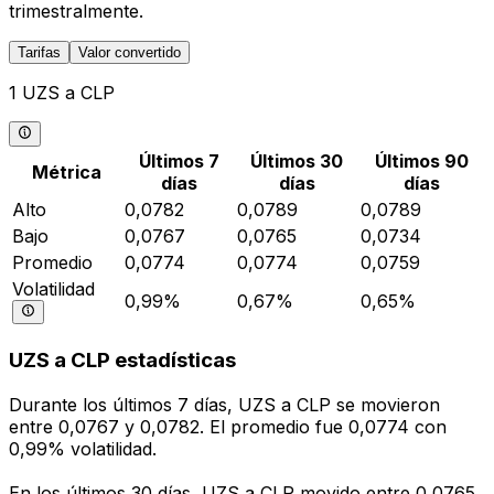
trimestralmente.
Tarifas
Valor convertido
1 UZS a CLP
Últimos 7
Últimos 30
Últimos 90
Métrica
días
días
días
Alto
0,0782
0,0789
0,0789
Bajo
0,0767
0,0765
0,0734
Promedio
0,0774
0,0774
0,0759
Volatilidad
0,99%
0,67%
0,65%
UZS a CLP estadísticas
Durante los últimos 7 días, UZS a CLP se movieron
entre 0,0767 y 0,0782. El promedio fue 0,0774 con
0,99% volatilidad.
En los últimos 30 días, UZS a CLP movido entre 0,0765