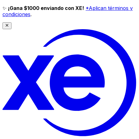
✨
¡Gana $1000 enviando con XE!
*Aplican términos y
condiciones
.