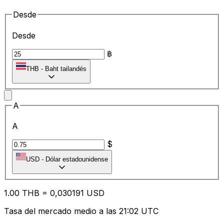
Desde
Desde
฿
THB
-
Baht tailandés
A
A
$
USD
-
Dólar estadounidense
1.00
THB
=
0,
030191
USD
Tasa del mercado medio a las 21:02 UTC