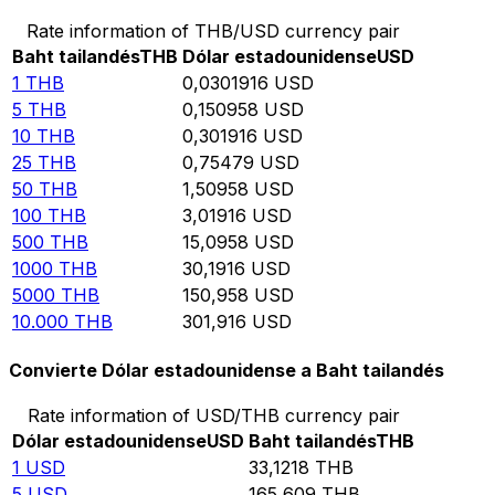
Rate information of THB/USD currency pair
Baht tailandés
THB
Dólar estadounidense
USD
1
THB
0,0301916
USD
5
THB
0,150958
USD
10
THB
0,301916
USD
25
THB
0,75479
USD
50
THB
1,50958
USD
100
THB
3,01916
USD
500
THB
15,0958
USD
1000
THB
30,1916
USD
5000
THB
150,958
USD
10.000
THB
301,916
USD
Convierte Dólar estadounidense a Baht tailandés
Rate information of USD/THB currency pair
Dólar estadounidense
USD
Baht tailandés
THB
1
USD
33,1218
THB
5
USD
165,609
THB