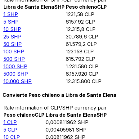
Libra de Santa Elena
SHP
Peso chileno
CLP
1
SHP
1231,58
CLP
5
SHP
6157,92
CLP
10
SHP
12.315,8
CLP
25
SHP
30.789,6
CLP
50
SHP
61.579,2
CLP
100
SHP
123.158
CLP
500
SHP
615.792
CLP
1000
SHP
1.231.580
CLP
5000
SHP
6.157.920
CLP
10.000
SHP
12.315.800
CLP
Convierte Peso chileno a Libra de Santa Elena
Rate information of CLP/SHP currency pair
Peso chileno
CLP
Libra de Santa Elena
SHP
1
CLP
0,000811962
SHP
5
CLP
0,00405981
SHP
10
CLP
0,00811962
SHP