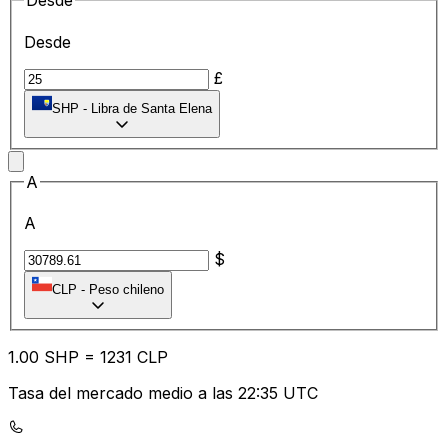
Desde
Desde
£
SHP
-
Libra de Santa Elena
A
A
$
CLP
-
Peso chileno
1.00
SHP
=
12
31
CLP
Tasa del mercado medio a las 22:35 UTC