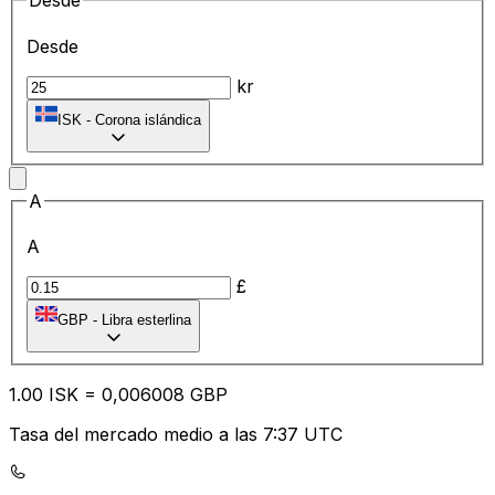
Desde
Desde
kr
ISK
-
Corona islándica
A
A
£
GBP
-
Libra esterlina
1.00
ISK
=
0,
006008
GBP
Tasa del mercado medio a las 7:37 UTC