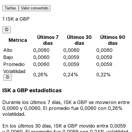
Tarifas
Valor convertido
1 ISK a GBP
Últimos 7
Últimos 30
Últimos 90
Métrica
días
días
días
Alto
0,0060
0,0060
0,0060
Bajo
0,0060
0,0059
0,0059
Promedio
0,0060
0,0059
0,0059
Volatilidad
0,26%
0,24%
0,22%
ISK a GBP estadísticas
Durante los últimos 7 días, ISK a GBP se movieron entre
0,0060 y 0,0060. El promedio fue 0,0060 con 0,26%
volatilidad.
En los últimos 30 días, ISK a GBP movido entre 0,0059
y 0,0060. El promedio fue 0,0059 con 0,24% volatilidad.