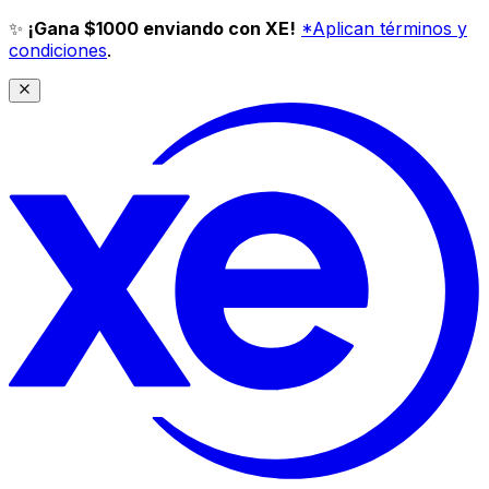
✨
¡Gana $1000 enviando con XE!
*Aplican términos y
condiciones
.