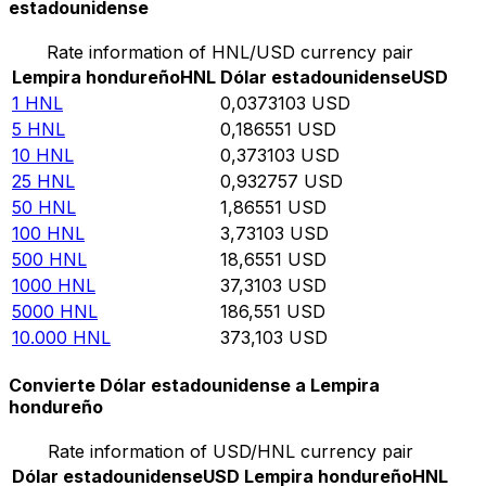
estadounidense
Rate information of HNL/USD currency pair
Lempira hondureño
HNL
Dólar estadounidense
USD
1
HNL
0,0373103
USD
5
HNL
0,186551
USD
10
HNL
0,373103
USD
25
HNL
0,932757
USD
50
HNL
1,86551
USD
100
HNL
3,73103
USD
500
HNL
18,6551
USD
1000
HNL
37,3103
USD
5000
HNL
186,551
USD
10.000
HNL
373,103
USD
Convierte Dólar estadounidense a Lempira
hondureño
Rate information of USD/HNL currency pair
Dólar estadounidense
USD
Lempira hondureño
HNL