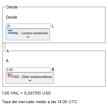
Desde
Desde
L
HNL
-
Lempira hondureño
A
A
$
USD
-
Dólar estadounidense
1.00
HNL
=
0,
037310
USD
Tasa del mercado medio a las 14:30 UTC