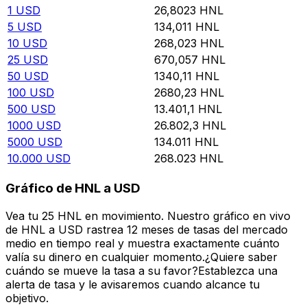
1
USD
26,8023
HNL
5
USD
134,011
HNL
10
USD
268,023
HNL
25
USD
670,057
HNL
50
USD
1340,11
HNL
100
USD
2680,23
HNL
500
USD
13.401,1
HNL
1000
USD
26.802,3
HNL
5000
USD
134.011
HNL
10.000
USD
268.023
HNL
Gráfico de HNL a USD
Vea tu 25 HNL en movimiento. Nuestro gráfico en vivo
de HNL a USD rastrea 12 meses de tasas del mercado
medio en tiempo real y muestra exactamente cuánto
valía su dinero en cualquier momento.¿Quiere saber
cuándo se mueve la tasa a su favor?Establezca una
alerta de tasa y le avisaremos cuando alcance tu
objetivo.