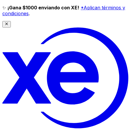
✨
¡Gana $1000 enviando con XE!
*Aplican términos y
condiciones
.