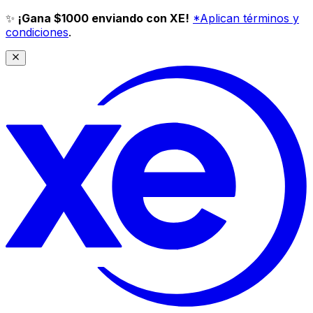
✨
¡Gana $1000 enviando con XE!
*Aplican términos y
condiciones
.