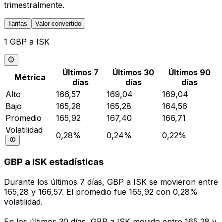
trimestralmente.
Tarifas
Valor convertido
1 GBP a ISK
Últimos 7
Últimos 30
Últimos 90
Métrica
días
días
días
Alto
166,57
169,04
169,04
Bajo
165,28
165,28
164,56
Promedio
165,92
167,40
166,71
Volatilidad
0,28%
0,24%
0,22%
GBP a ISK estadísticas
Durante los últimos 7 días, GBP a ISK se movieron entre
165,28 y 166,57. El promedio fue 165,92 con 0,28%
volatilidad.
En los últimos 30 días, GBP a ISK movido entre 165,28 y