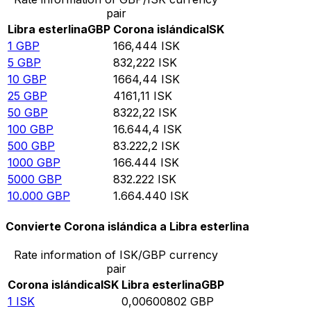
pair
Libra esterlina
GBP
Corona islándica
ISK
1
GBP
166,444
ISK
5
GBP
832,222
ISK
10
GBP
1664,44
ISK
25
GBP
4161,11
ISK
50
GBP
8322,22
ISK
100
GBP
16.644,4
ISK
500
GBP
83.222,2
ISK
1000
GBP
166.444
ISK
5000
GBP
832.222
ISK
10.000
GBP
1.664.440
ISK
Convierte Corona islándica a Libra esterlina
Rate information of ISK/GBP currency
pair
Corona islándica
ISK
Libra esterlina
GBP
1
ISK
0,00600802
GBP