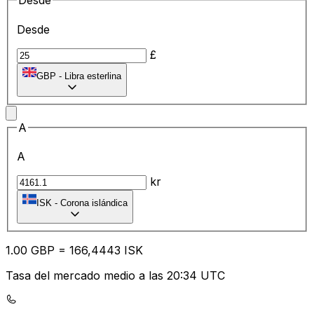
Desde
Desde
£
GBP
-
Libra esterlina
A
A
kr
ISK
-
Corona islándica
1.00
GBP
=
16
6,4443
ISK
Tasa del mercado medio a las 20:34 UTC