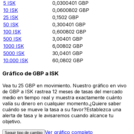
5
ISK
0,0300401
GBP
10
ISK
0,0600802
GBP
25
ISK
0,1502
GBP
50
ISK
0,300401
GBP
100
ISK
0,600802
GBP
500
ISK
3,00401
GBP
1000
ISK
6,00802
GBP
5000
ISK
30,0401
GBP
10.000
ISK
60,0802
GBP
Gráfico de GBP a ISK
Vea tu 25 GBP en movimiento. Nuestro gráfico en vivo
de GBP a ISK rastrea 12 meses de tasas del mercado
medio en tiempo real y muestra exactamente cuánto
valía su dinero en cualquier momento.¿Quiere saber
cuándo se mueve la tasa a su favor?Establezca una
alerta de tasa y le avisaremos cuando alcance tu
objetivo.
Ver gráfico completo
Seguir tipo de cambio